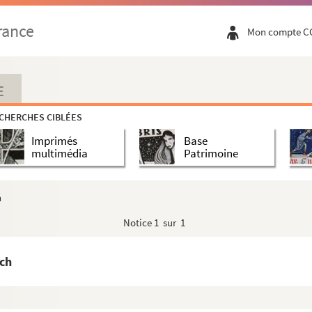
rance
Mon compte C
E
CHERCHES CIBLÉES
Imprimés
Base
multimédia
Patrimoine
h
Notice
1 sur 1
och