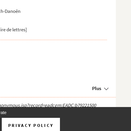
och-Danoën
ire de lettres]
Plus
ct_anonymous.jsp?record=eadcgm:EADC:b79221500
vate
PRIVACY POLICY