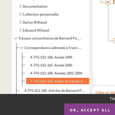
Documentation
Collection personnelle
Darius Milhaud
Edouard Millaud
Travaux universitaires de Bernard Poche
Correspondance adressée à Francine Bloch-Danoën
4-TFS-022-186. Année 1999
4-TFS-022-187. Année 2000
4-TFS-022-188. Années 2001-2004
8-TFS-022-156. Notes de travail de Francine Bloch
4-TFS-022-189. Articles de Bernard Poche
Citer ce d
Thi
OK, ACCEPT ALL