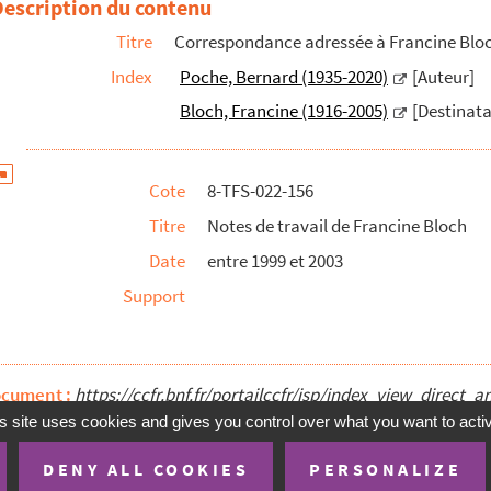
Description du contenu
Titre
Correspondance adressée à Francine Bl
Index
Poche, Bernard (1935-2020)
[Auteur]
Bloch, Francine (1916-2005)
[Destinata
Cote
8-TFS-022-156
Titre
Notes de travail de Francine Bloch
Date
entre 1999 et 2003
Support
ocument :
https://ccfr.bnf.fr/portailccfr/jsp/index_view_dire
s site uses cookies and gives you control over what you want to acti
DENY ALL COOKIES
PERSONALIZE