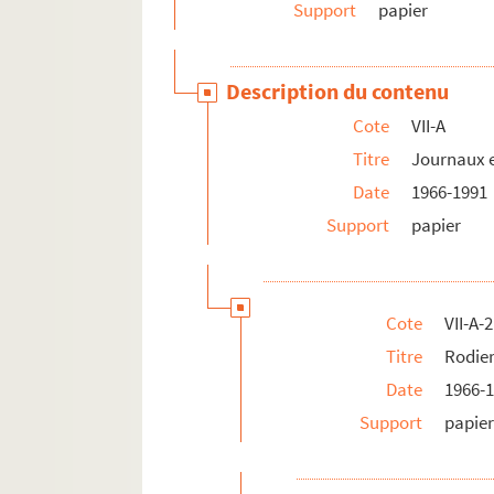
VII-B. Journaux extérieurs
Support
papier
VIII. Dossiers personnels
Description du contenu
Cote
VII-A
Titre
Journaux e
Date
1966-1991
Support
papier
Cote
VII-A-2
Titre
Rodie
Date
1966-
Support
papie