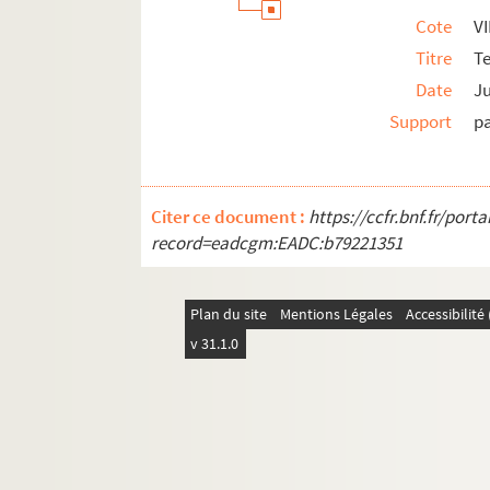
Cote
VI
Titre
T
Date
Ju
Support
p
Citer ce document :
https://ccfr.bnf.fr/por
record=eadcgm:EADC:b79221351
Plan du site
Mentions Légales
Accessibilit
v 31.1.0