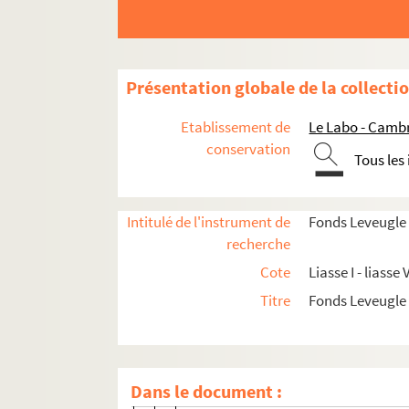
I. Administration
II. Petites unités
III. Création et gestion d’entreprise
Présentation globale de la collecti
IV. Plan industriel
Etablissement de
Le Labo - Camb
V. Travaux
conservation
VI. Dossiers généraux de l’usine
Tous les
VII. Journaux et revues
VII-A. Journaux et revues de l’entreprise
Intitulé de l'instrument de
Fonds Leveugle
recherche
VII-A-1. Informations intérieures Pro
Cote
Liasse I - liasse V
VII-A-2. Rodier
Titre
Fonds Leveugle
VII-A-2-1. Les tricots Rodier ont 10 a
VII-A-2-2. Rodier a 25 ans
VII-A-2-3. Rodier information n°43
Dans le document :
VII-A-2-4. Tendances Rodier n°11