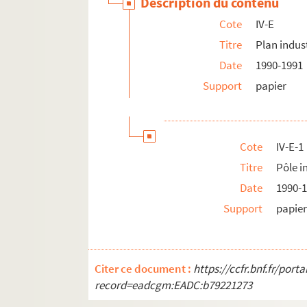
Description du contenu
Cote
IV-E
Titre
Plan indus
Date
1990-1991
Support
papier
Cote
IV-E-1
Titre
Pôle i
Date
1990-
Support
papie
Citer ce document :
https://ccfr.bnf.fr/por
record=eadcgm:EADC:b79221273