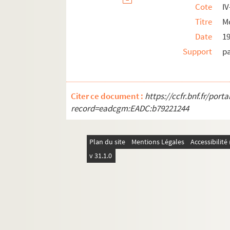
Cote
IV
Titre
Mo
Date
1
Support
p
Citer ce document :
https://ccfr.bnf.fr/por
record=eadcgm:EADC:b79221244
Plan du site
Mentions Légales
Accessibilit
v 31.1.0