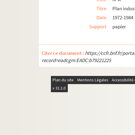
Titre
Plan indus
Date
1972-1984
Support
papier
Citer ce document :
https://ccfr.bnf.fr/por
record=eadcgm:EADC:b79221225
Plan du site
Mentions Légales
Accessibilit
v 31.1.0