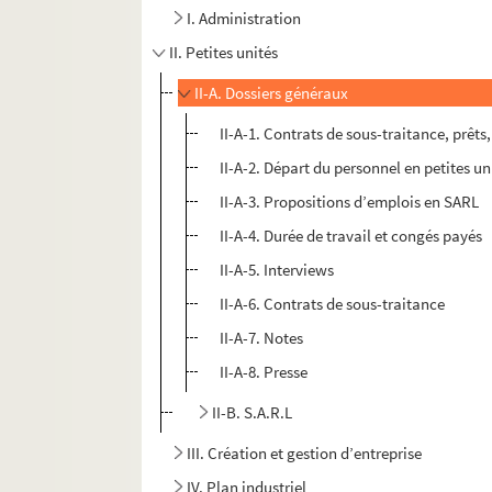
I. Administration
II. Petites unités
II-A. Dossiers généraux
II-A-1. Contrats de sous-traitance, prêts
II-A-2. Départ du personnel en petites un
II-A-3. Propositions d’emplois en SARL
II-A-4. Durée de travail et congés payés
II-A-5. Interviews
II-A-6. Contrats de sous-traitance
II-A-7. Notes
II-A-8. Presse
II-B. S.A.R.L
III. Création et gestion d’entreprise
IV. Plan industriel