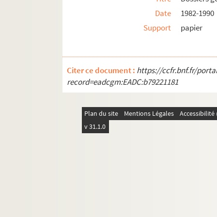
Date
1982-1990
Support
papier
Citer ce document :
https://ccfr.bnf.fr/por
record=eadcgm:EADC:b79221181
Plan du site
Mentions Légales
Accessibilit
v 31.1.0