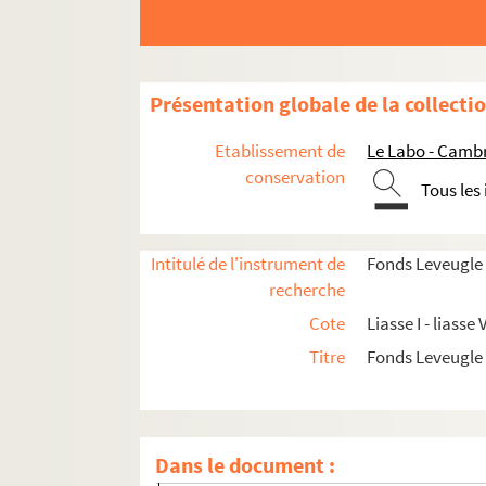
Présentation globale de la collecti
Etablissement de
Le Labo - Camb
conservation
Tous les
Intitulé de l'instrument de
Fonds Leveugle
recherche
Cote
Liasse I - liasse V
Titre
Fonds Leveugle
I. Administration
Dans le document :