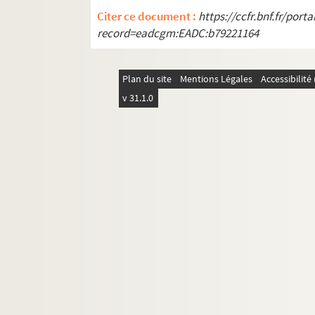
Citer ce document :
https://ccfr.bnf.fr/por
record=eadcgm:EADC:b79221164
Plan du site
Mentions Légales
Accessibilit
v 31.1.0