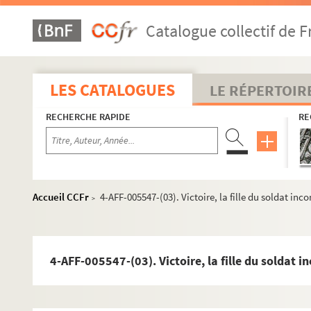
Catalogue collectif de F
LES CATALOGUES
LE RÉPERTOIR
RECHERCHE RAPIDE
RE
Accueil CCFr
4-AFF-005547-(03). Victoire, la fille du soldat inc
>
8e arrondissement
9e arrondissement
4-AFF-005547-(03). Victoire, la fille du soldat i
10e arrondissement
L'Alhambra
L'Ambigu-comique