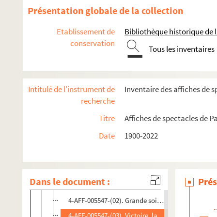
Présentation globale de la collection
L'Archipel
Canal Saint-Martin
Etablissement de
Bibliothèque historique de la
conservation
Casino Saint-Martin
Tous les inventaires
Centre culturel du 10e
Concert Mayol
Intitulé de l'instrument de
Inventaire des affiches de s
Espace Château-Landon
recherche
Espace Jemmapes
Titre
Affiches de spectacles de Pa
Gymnase Trévise
Hôtel de Gouthière
Date
1900-2022
La Java
Spectacles
Dans le document :
Prés
4-AFF-005547-(01). Ava Carrère and Les hommes 
4-AFF-005547-(02). Grande soirée Je dis pas non
4-AFF-005547-(03). Victoire, la fille du soldat inc