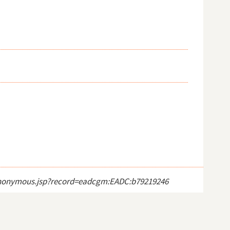
u
ct_anonymous.jsp?record=eadcgm:EADC:b79219246