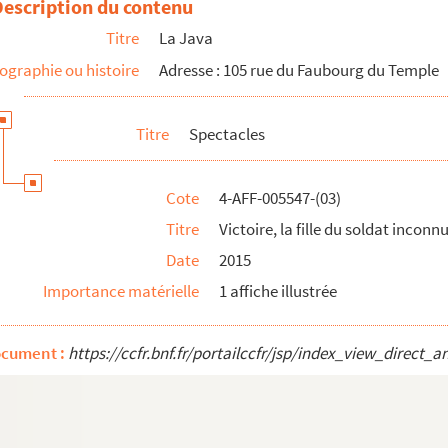
Description du contenu
Titre
La Java
ographie ou histoire
Adresse : 105 rue du Faubourg du Temple
Titre
Spectacles
Cote
4-AFF-005547-(03)
Titre
Victoire, la fille du soldat inconn
Date
2015
Importance matérielle
1 affiche illustrée
ocument :
https://ccfr.bnf.fr/portailccfr/jsp/index_view_dire