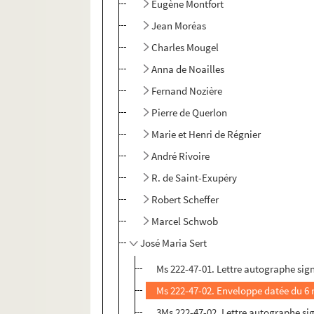
Eugène Montfort
Jean Moréas
Charles Mougel
Anna de Noailles
Fernand Nozière
Pierre de Querlon
Marie et Henri de Régnier
André Rivoire
R. de Saint-Exupéry
Robert Scheffer
Marcel Schwob
José Maria Sert
Ms 222-47-01. Lettre autographe sig
Ms 222-47-02. Enveloppe datée du 6 
3Ms 222-47-02. Lettre autographe si