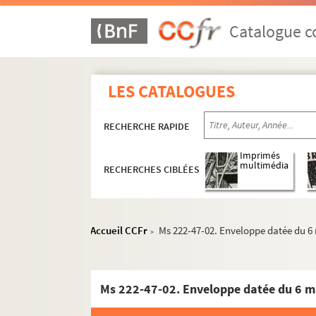
Lettres de Paul-Jean Toulet à divers cor
Catalogue co
Lettres adressées à Paul-Jean Toulet
Henri Albert
LES CATALOGUES
Jean-Marc Bernard
Philippe Berthelot
RECHERCHE RAPIDE
Jacques Boulenger
Marcel Boulenger
Imprimés
multimédia
RECHERCHES CIBLÉES
Henry de Bruchard
Madame Bulteau
Jules Claretie
Accueil CCFr
Ms 222-47-02. Enveloppe datée du 6
>
Colette et Henry Gauthier-Villars dit W
Paul-Louis Couchoud
Curnonsky
Ms 222-47-02. Enveloppe datée du 6 m
Henry D. Davray