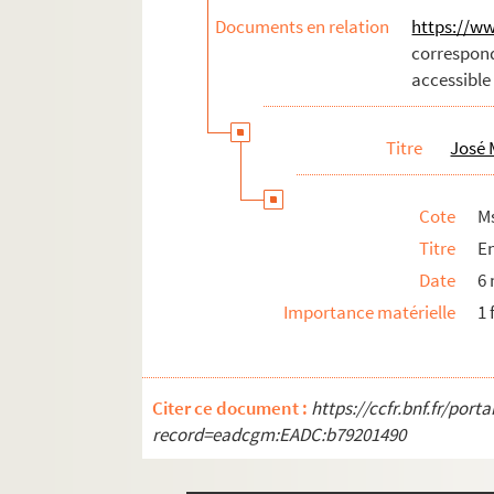
Documents en relation
https://ww
correspon
accessible
Titre
José 
Cote
M
Titre
E
Date
6
Importance matérielle
1 
Citer ce document :
https://ccfr.bnf.fr/por
record=eadcgm:EADC:b79201490