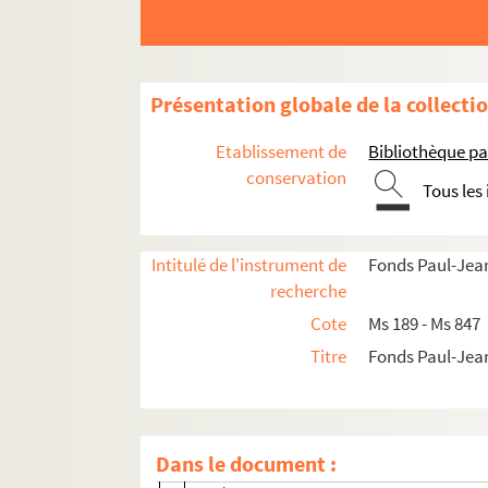
Claude Debussy et sa femme
Tristan Derème
Maxime Dethomas
Présentation globale de la collecti
Dunoyer de Segonzac
Etablissement de
Bibliothèque pa
Henri Duvernois
conservation
Tous les
Félix Fénéon
Pierre Labrouche
Georges de Labruyère
Intitulé de l'instrument de
Fonds Paul-Jean
recherche
Louis de La Salle
Cote
Ms 189 - Ms 847
Gabriel de Lautrec
Titre
Fonds Paul-Jea
Arthur Machen
Docteur J.-Charles Mardrus
Eugène Marsan
Dans le document :
Jean de Mitty