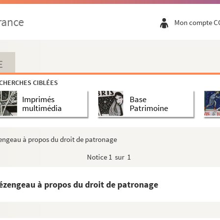
ar Joseph Eysséric
rance
Mon compte C
s lors des élections législatives du 8 fév...
ntes inventions
E
in concernant les fontaines, canalisations et autres t...
CHERCHES CIBLÉES
Imprimés
Base
multimédia
Patrimoine
e Bombeau de la Tour par César de Cadenet
zengeau à propos du droit de patronage
Dominique Pons et autres familles de Carpentras ou Mon...
Notice
1 sur 1
n de Casimir Barjavel
eux
Mézengeau à propos du droit de patronage
enri Fabre
 à Beaumes-de-Venise