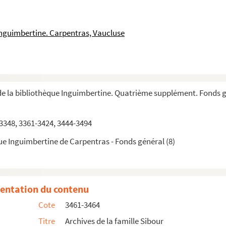
François Labourier, premier adjoint d’Alfred Mic...
achie d’Inguimbert, évêque de Carpentras
Inguimbertine. Carpentras, Vaucluse
du Comtat Venaissin
Jouve
ainte-Marie à Pierre d’Aquin, tailleur
e la bibliothèque Inguimbertine. Quatrième supplément. Fonds 
 acquis par noble Jean Allemand
3348, 3361-3424, 3444-3494
 Pernes, vendus par Jehan Anthoine Choisit à...
habitants d’Avignon
ue Inguimbertine de Carpentras - Fonds général (8)
scat, de Carpentras
 de Carcassonne
entation du contenu
Cote
3461-3464
ur
Titre
Archives de la famille Sibour
eau à propos du droit de patronage