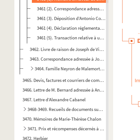
3461 (2). Correspondance adressée à Jean-Joseph-Fran
3461 (3). Déposition d’Antonio Conti relatant l’établ
3461 (4). Déclaration réglementant l’authentification
3461 (5). Transaction relative à une course de Palio
3462. Livre de raison de Joseph de Virgile, avocat à Beau
3463. Correspondance adressée à Joseph de La Selle, cons
3464. Famille Neyron de Malemort dans le Comtat Vena
Im
3465. Devis, factures et courriers de commerçants de Carpentr
3466. Lettre de M. Bernard adressée à Antoinette Eysséric
3467. Lettre d’Alexandre Cabanel
3468-3469. Recueils de documents sur le Vaucluse constit
3470. Mémoires de Marie-Thérèse Chalon
3471. Prix et récompenses décernés à Jules et Rosalba Lau
3472. Herbier