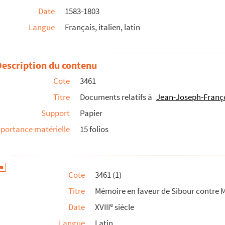
Date
1583-1803
çois de Sibour relative à l’exemption des habitants du Hau...
Langue
Français, italien, latin
issement et l’exécution du testament du comte de Belmei
 des actes notariés de Modène
Description du contenu
caire
Cote
3461
ul à Port-Maurice (Italie)
Titre
Documents relatifs à
Jean-Joseph-Franço
issin
Support
Papier
portance matérielle
15 folios
as adressés à la famille Gustave Eysséric
Cote
3461 (1)
ués par Denis Bonnet
Titre
Mémoire en faveur de Sibour contre 
e
Date
XVIII
siècle
rens
Langue
Latin