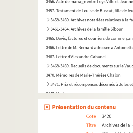
3456. Acte de mariage entre Loys Ville et Jean
3457. Testament de Louise de Buscat, fille de f
3458-3460. Archives notariées relatives à la 
3461-3464. Archives de la famille Sibour
3465. Devis, factures et courriers de commerçan
3466. Lettre de M. Bernard adressée à Antoinett
3467. Lettre d’Alexandre Cabanel
3468-3469. Recueils de documents sur le Vau
3470. Mémoires de Marie-Thérèse Chalon
3471. Prix et récompenses décernés à Jules e
3472. Herbier
3473.
Hommage et Souvenir de reconnaissance de 
Présentation du contenu
3474.
Portrait d’André Étienne, tambour d’Arcol
Cote
3420
3475. Passeport de l’intérieur au nom de Marie
Titre
Archives de la
3476.
Verbal de descente à Avignon et à Carpentra
re