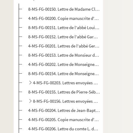
8-MS-FG-00150. Lettre de Madame Clément
4-MS-FG-00200. Copie manuscrite d'une lettre du cardina
8-MS-FG-00151. Lettre de l'abbé Louis Fouré à Eugène Bo
8-MS-FG-00152. Lettre de l'abbé Garnier à Jean de La Me
4-MS-FG-00201. Lettres de l'abbé Gerbet au comte de Senf
8-MS-FG-00153. Lettre de Monsieur de Gourgas à l'abbé G
4-MS-FG-00202. Lettre de Monseigneur Frayssinous
8-MS-FG-00154. Lettre de Monseigneur Lambruschini, arc
4-MS-FG-00203. Lettres envoyées par Jean de La Menna
8-MS-FG-00155. Lettres de Pierre-Sébastien Laurentie à l
8-MS-FG-00156. Lettres envoyées par Mademoiselle de 
4-MS-FG-00204. Lettres de Jean-Baptiste-François-Nicola
4-MS-FG-00205. Copie manuscrite d'un paragraphe d'une le
4-MS-FG-00206. Lettre du comte L. de Plater adressée a