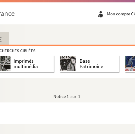
rance
Mon compte C
E
CHERCHES CIBLÉES
Imprimés
Base
multimédia
Patrimoine
Notice
1 sur 1