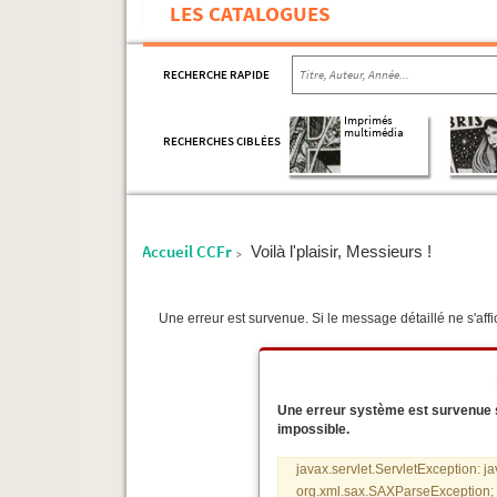
LES CATALOGUES
RECHERCHE RAPIDE
Imprimés
multimédia
RECHERCHES CIBLÉES
Accueil CCFr
Voilà l'plaisir, Messieurs !
>
Une erreur est survenue. Si le message détaillé ne s'affic
Une erreur système est survenue sur
impossible.
javax.servlet.ServletException: j
org.xml.sax.SAXParseException; s