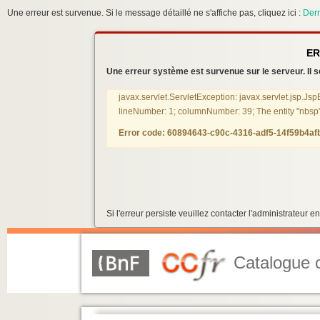
Une erreur est survenue. Si le message détaillé ne s'affiche pas, cliquez ici :
Dern
ER
Une erreur système est survenue sur le serveur. Il se
javax.servlet.ServletException: javax.servlet.jsp.Js
lineNumber: 1; columnNumber: 39; The entity "nbsp"
Error code: 60894643-c90c-4316-adf5-14f59b4af
Si l'erreur persiste veuillez contacter l'administrateur
Catalogue c