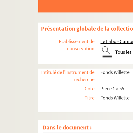
Présentation globale de la collecti
Etablissement de
Le Labo - Camb
conservation
Tous les
Intitulé de l'instrument de
Fonds Willette
recherche
Cote
Pièce 1 à 55
Pièce 1. Le Père La Pudeur au Cirque Molier
Titre
Fonds Willette
Pièce 2. “... Le Vin rouge ne nous donne pas l'oubl
Pièce 3. Qu'on ne me parle plus du rose de ce siè
Pièce 4. AVE- ALPHONSE-IMPERATOR-MORITU
Dans le document :
Pièce 5. Pour qui les lilas... !