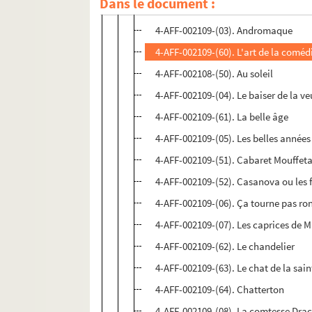
Dans le document :
4-AFF-002109-(02). Album de famille
4-AFF-002109-(03). Andromaque
4-AFF-002109-(60). L'art de la coméd
4-AFF-002108-(50). Au soleil
4-AFF-002109-(04). Le baiser de la v
4-AFF-002109-(61). La belle âge
4-AFF-002109-(05). Les belles années
4-AFF-002109-(51). Cabaret Mouffet
4-AFF-002109-(52). Casanova ou les 
4-AFF-002109-(06). Ça tourne pas ro
4-AFF-002109-(07). Les caprices de 
4-AFF-002109-(62). Le chandelier
4-AFF-002109-(63). Le chat de la sain
4-AFF-002109-(64). Chatterton
4-AFF-002109-(08). La comtesse Dra