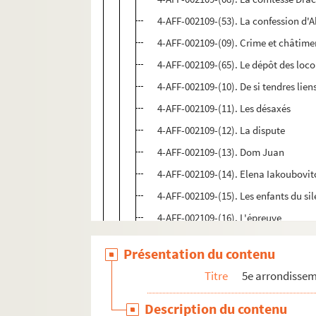
4-AFF-002109-(53). La confession d
4-AFF-002109-(09). Crime et châtime
4-AFF-002109-(65). Le dépôt des loc
4-AFF-002109-(10). De si tendres lien
4-AFF-002109-(11). Les désaxés
4-AFF-002109-(12). La dispute
4-AFF-002109-(13). Dom Juan
4-AFF-002109-(14). Elena Iakoubovit
4-AFF-002109-(15). Les enfants du si
4-AFF-002109-(16). L'épreuve
4-AFF-002109-(17). L'étourdi
Présentation du contenu
4-AFF-002109-(18). Fantasio
Titre
5e arrondisse
4-AFF-002109-(19). Festival internat
4-AFF-002109-(20). Fra Sylvère ou l
Description du contenu