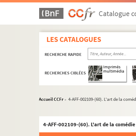
5e arrondissement
Catalogue co
Amphithéâtre de la Sorbonne
L’arche de Noé
Arènes de Lutèce
LES CATALOGUES
La Balle au Bond
RECHERCHE RAPIDE
Caveau des trois mailletz
La cave du cloître
Imprimés
multimédia
RECHERCHES CIBLÉES
Centre culturel de la Clef
Cloître Saint-Séverin
La Comédie Saint-Michel
Accueil CCFr
4-AFF-002109-(60). L'art de la coméd
>
Crous de Paris
École Polytechnique
Église Notre-Dame-du-Liban
4-AFF-002109-(60). L'art de la comédie
Église Saint-Étienne-du-Mont