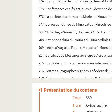
674. Concordance de l'Imitation de Jésus-Christ
675. Conférences ecclésiastiques du doyenné de
676. La société des dames de Marie ou Nouvelle 
677. Correspondance de Mme Latour, directrice 
678. Barbey d'Aurevilly. Lettres à G. S. Trébut
708. Antiphonarium diurnum ad usum ordinis C
709. Lettre d'Auguste Poulet-Malassis à Monsi
714. Certificat de blessures au siège d'Acre ent
715. Cours de comptabilité commerciale, suivi de
716. Lettres autographes signées Théodore de Ba
717 . Lettres autographes signées de Théodore d
718. Lettres autographes signées de Théodore de
Présentation du contenu
719 . Dominique Guilloux. Pas sage
Cote
660
720/1. Marie-Jacqueline Foucher Malassis. Quit
Titre
Xylographie
720/2. Lettre autographe signée adressée à M. D
e