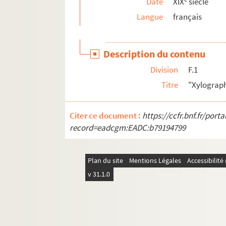
Date
XIX
siècle
720/3. Augustin-Jean-Zacharie Poulet-Malassis.
Langue
français
721. Lettre autographe et signée de Charles Ba
722. Cahier d'écolière de Juliette Chevallier
Description du contenu
723 . Oeuvres inédites d'Alexis Piron
Division
F.1
724 . Lettre autographe et signée d'Auguste Pou
Titre
"Xylographi
725 . Lettre autographe et signée d'Auguste Pou
726. Lettre autographe et signée d'Auguste Pou
Citer ce document :
https://ccfr.bnf.fr/por
727. Lettres autographes signées Philarète Cha
record=eadcgm:EADC:b79194799
728 . Lettres autographes signées Adolphe de Le
729 . Eric Leclercq. Aliénor d'Aquitaine : livre hi
Plan du site
Mentions Légales
Accessibilit
730. Eric Leclercq. Richard Coeur de Lion, digne 
v 31.1.0
731 . Charles-Paul Landon. Annales du Musée et
732. Maurice Tourneux. Auguste Poulet-Malassis 
733 . Félix Boulard. Supplément à "
La dentelle 