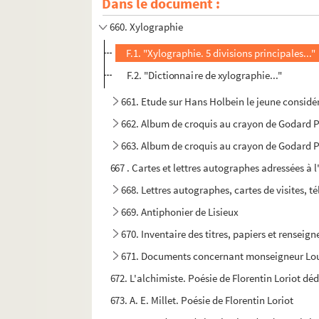
Dans le document :
659. Traité abrégé de la peinture
660. Xylographie
F.1. "Xylographie. 5 divisions principales..."
F.2. "Dictionnaire de xylographie..."
661. Etude sur Hans Holbein le jeune consid
662. Album de croquis au crayon de Godard Pi
663. Album de croquis au crayon de Godard Pie
667 . Cartes et lettres autographes adressées à 
668. Lettres autographes, cartes de visites,
669. Antiphonier de Lisieux
670. Inventaire des titres, papiers et rensei
671. Documents concernant monseigneur Loui
672. L'alchimiste. Poésie de Florentin Loriot dé
673. A. E. Millet. Poésie de Florentin Loriot