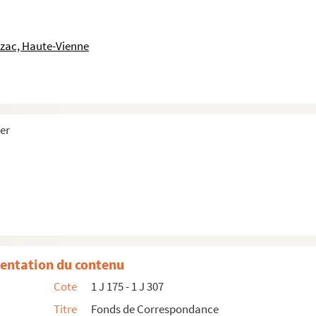
uzac, Haute-Vienne
her
rier).
).
entation du contenu
Cote
1 J 175 - 1 J 307
Titre
Fonds de Correspondance
.)