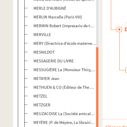
MERLE D'AUBIGNÉ
MERLIN Marcelle (Paris VIII)
MERMIN Robert (Impresario de théâtre, cirque, music-h
MERVILLE
MERY (Directrice d'école maternelle d'application à 
MESNILDOT
MESSAGERIE DU LIVRE
MESSUGIÈRE La (Monsieur Thiry, Directeur de la Messu
METAYER Jean
METHUEN & CO (Éditeur de The Wind in the Willows, 
METZEL
METZGER
MEUZACOISE La (Société amicale des enfants de Meu
MEYÈRE (P. de Méyère, La librairie des heures joyeuses