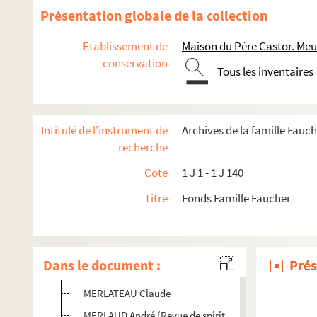
Présentation globale de la collection
Etablissement de
Maison du Père Castor. Me
conservation
Fonds Paul Faucher
Tous les inventaires
Fonds Ludmila Durdikova dite Lida
Fonds François Faucher
Intitulé de l'instrument de
Archives de la famille Fauc
1 J 175 - 1 J 307. Fonds de Correspondance
recherche
1 J 256. Correspondance M (Mallot à Margerit).
Cote
1 J 1 - 1 J 140
1 J 257. Correspondance M (Marguerite-Marie à Massac
Titre
Fonds Famille Faucher
1 J 258. Correspondance M (Masse à Maurel).
1 J 259. Correspondance M (Maurette à Mbarga Essama
1 J 260. Correspondance M (Mees à Merklen)
Dans le document :
Prés
1 J 261. Correspondance M (Merlateau à Mich-Liebeaux).
MERLATEAU Claude
MERLAUD André (Revue de spiritualité des laïcs Foyer