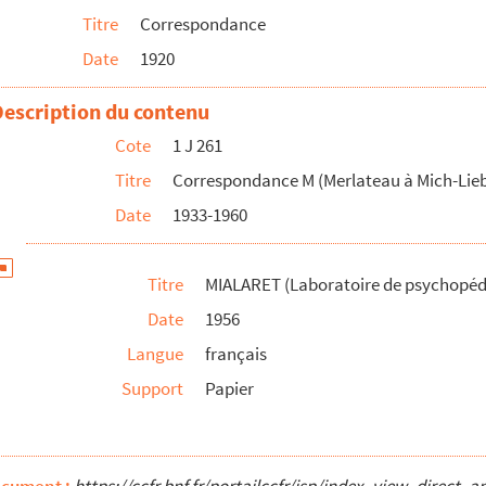
Titre
Correspondance
Date
1920
all et gala à Paris)
Description du contenu
Cote
1 J 261
Nantes)
Titre
Correspondance M (Merlateau à Mich-Lie
Date
1933-1960
gière, Cabris, Alpes-Maritimes.)
Titre
MIALARET (Laboratoire de psychopéda
Date
1956
Londres)
Langue
français
Support
Papier
zac)
, Bruxelles),