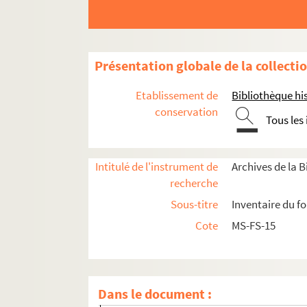
Présentation globale de la collecti
Photographies
Etablissement de
Bibliothèque his
Médailles
conservation
Tous les
Objets
Estampes et reproductions
Intitulé de l'instrument de
Archives de la 
2-MS-FS-15-185. Alexandre Joseph Alexandro
recherche
2-MS-FS-15-194. M. Alophe (illustrateur). [
Sous-titre
Inventaire du f
4-MS-FS-15-2572. J. Ballin (graveur).
Georg
Cote
MS-FS-15
2-MS-FS-15-213. Bartolozzi.
Le Courrier fran
2-MS-FS-15-214. Jean Adolphe Beaucé et A. L.
Édouard de Beaumont
Dans le document :
2-MS-FS-15-202. Nicolas Bonnart (illustrate