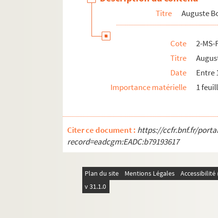
Titre
Auguste Bo
4-MS-FS-15-2577. Laëderick (illustrateur).
M
2-MS-FS-15-222. Hippolyte Lecomte (illustr
Cote
2-MS-
2-MS-FS-15-219. Jules Lefebvre (illustrateur
Titre
August
4-MS-FS-15-2585. Adolphe Alexandre Lesrel (
Date
Entre 
8-MS-FS-15-2147. Johann Heinrich Lips (illu
Importance matérielle
1 feuil
2-MS-FS-15-208. Alcide-Joseph Lorentz (illu
2-MS-FS-15-231. Henri Manuel (photograph
4-MS-FS-15-2569. Louis Marckl (illustrateur
Citer ce document :
https://ccfr.bnf.fr/por
1-MS-FS-15-30. Edmond Morin (illustrateur)
record=eadcgm:EADC:b79193617
2-MS-FS-15-227. Louis Morin (illustrateur).
J
8-MS-FS-15-2142. Alfred de Musset (illustrat
Plan du site
Mentions Légales
Accessibilit
2-MS-FS-15-201. Otto (photographie) .
La C
v 31.1.0
2-MS-FS-15-211. Pépin (illustrateur).
Polémi
4-MS-FS-15-2583. Alexis Peyrotte (illustrate