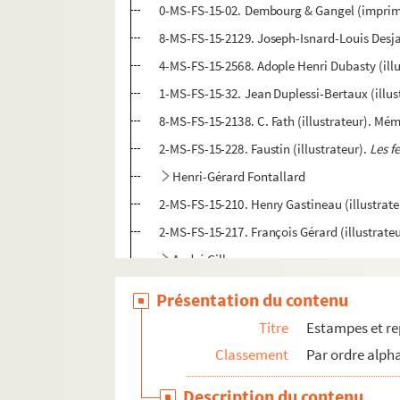
0-MS-FS-15-02. Dembourg & Gangel (imprim
8-MS-FS-15-2129. Joseph-Isnard-Louis Desjar
4-MS-FS-15-2568. Adople Henri Dubasty (illu
1-MS-FS-15-32. Jean Duplessi-Bertaux (illus
8-MS-FS-15-2138. C. Fath (illustrateur). Mé
2-MS-FS-15-228. Faustin (illustrateur).
Les f
Henri-Gérard Fontallard
2-MS-FS-15-210. Henry Gastineau (illustrate
2-MS-FS-15-217. François Gérard (illustrate
André Gill
2-MS-FS-15-216. Jean-Baptiste Greuze (illus
Présentation du contenu
4-MS-FS-15-2584. Alfred Grévin (illustrateur
Titre
Estampes et r
8-MS-FS-15-2131. César-Auguste Hébert (ill
Classement
Par ordre alph
4-MS-FS-15-2581. James Hopwood (illustrat
Description du contenu
4-MS-FS-15-2587. Jean-François Janinet (ill