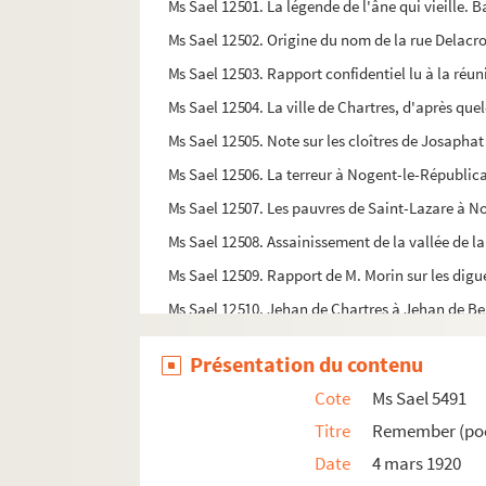
Ms Sael 12501. La légende de l'âne qui vieille. 
Ms Sael 12502. Origine du nom de la rue Delacro
Ms Sael 12503. Rapport confidentiel lu à la réun
Ms Sael 12504. La ville de Chartres, d'après qu
Ms Sael 12505. Note sur les cloîtres de Josaphat
Ms Sael 12506. La terreur à Nogent-le-Républica
Ms Sael 12507. Les pauvres de Saint-Lazare à No
Ms Sael 12508. Assainissement de la vallée de la
Ms Sael 12509. Rapport de M. Morin sur les digu
Ms Sael 12510. Jehan de Chartres à Jehan de B
Ms Sael 12511. L'ange au cadran solaire par Al
Présentation du contenu
Ms Sael 12512. Une découverte de substruction 
Cote
Ms Sael 5491
Ms Sael 12513. Un ossuaire à Armenouville-les-
Titre
Remember (poé
Ms Sael 12514. Fortifications d'églises en Eure-
Date
4 mars 1920
Ms Sael 12515. Fouilles au Clos-l'Evêque à Char