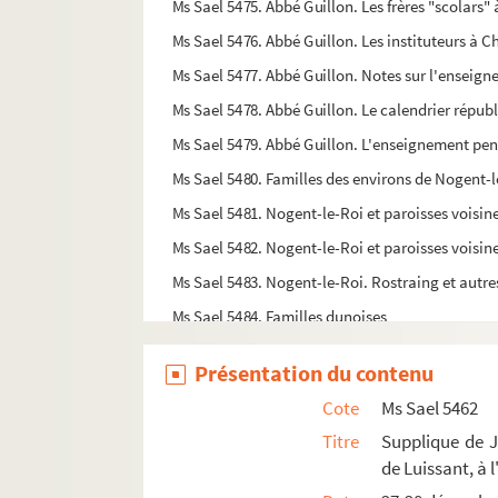
Ms Sael 5475. Abbé Guillon. Les frères "scolars"
Ms Sael 5476. Abbé Guillon. Les instituteurs à 
Ms Sael 5477. Abbé Guillon. Notes sur l'enseig
Ms Sael 5478. Abbé Guillon. Le calendrier répub
Ms Sael 5479. Abbé Guillon. L'enseignement pen
Ms Sael 5480. Familles des environs de Nogent-
Ms Sael 5481. Nogent-le-Roi et paroisses voisin
Ms Sael 5482. Nogent-le-Roi et paroisses voisin
Ms Sael 5483. Nogent-le-Roi. Rostraing et autre
Ms Sael 5484. Familles dunoises
Ms Sael 5485. Les armoiries de l'église de Nog
Présentation du contenu
Ms Sael 5486. Généalogie de la Maison de Hava
Cote
Ms Sael 5462
Ms Sael 5487. Généalogie de la maison de Baut
Titre
Supplique de J
Ms Sael 5488. Nogent-le-Roi. Assemblées généra
de Luissant, à 
Ms Sael 5489. Fragments bibliques avec gloses m