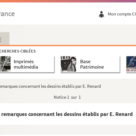
ert au commandant Ricour, commandant supérieur du Haut Dah...
rance
Mon compte C
tects à Anet, Dreux et Chartres (5 septembre 1678)
s découvertes en 1909 das le cimetière de Vert-en-Dro...
éon Germain de Maidy
E
es religiques et joyaux de Notre-Dame de Chartres cons...
CHERCHES CIBLÉES
Imprimés
Base
assor-Prévoteau
multimédia
Patrimoine
utuelles Anctin-Bonnet et compagnie. Acte social du 29...
que de Mesliers par M. K. de la Margerie
remarques concernant les dessins établis par E. Renard
journé à l'Île d'Aix du 7 au 15 juillet 1815 (copie)
Notice
1 sur 1
scrite par F. R. Ant. Bouvier la Rue, curé d'Ozoir -...
J. B.
, remarques concernant les dessins établis par E. Renard
 Broué par l'abbé Billault
libraire à Chartres, à M. Chancerelle de Chartres