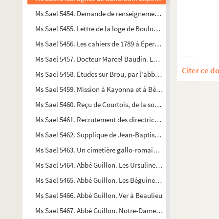
Ms Sael 5454. Demande de renseignements sur le profane Coul
Ms Sael 5455. Lettre de la loge de Boulogne-sur-Seine à mons
Ms Sael 5456. Les cahiers de 1789 à Épernon par monsieur E. 
Ms Sael 5457. Docteur Marcel Baudin. Les os humains du do
Citer ce d
Ms Sael 5458. Études sur Brou, par l'abbé Guillon
Ms Sael 5459. Mission à Kayonna et à Bétay pour l'exhumation 
Ms Sael 5460. Reçu de Courtois, de la somme de 400 francs, pou
Ms Sael 5461. Recrutement des directrices des salles d'asile et 
Ms Sael 5462. Supplique de Jean-Baptiste Haquin, vigneron à 
Ms Sael 5463. Un cimetière gallo-romain à Tréon par l'abbé Bo
Ms Sael 5464. Abbé Guillon. Les Ursulines à l'hôtel Montescot
Ms Sael 5465. Abbé Guillon. Les Béguines à Chartres
Ms Sael 5466. Abbé Guillon. Ver à Beaulieu
Ms Sael 5467. Abbé Guillon. Notre-Dame de la Bourdinière