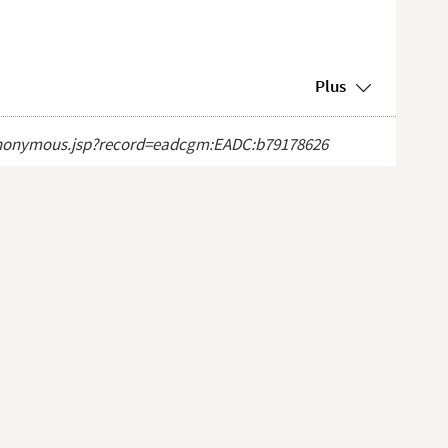
Plus
ct_anonymous.jsp?record=eadcgm:EADC:b79178626