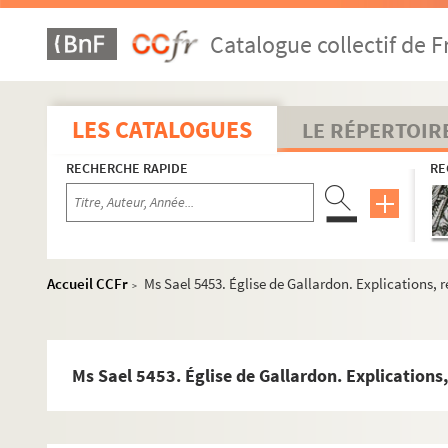
Ms Sael 5425. Au Moyen Niger. Rapport du capitaine Chamb
Catalogue collectif de F
Ms Sael 5426. Copie de G. Champagne sur une visite des archi
Ms Sael 5427. Rapport de Ch. Durand sur deux pierres sculptée
Ms Sael 5428. Note sur Jean d'Arc, frère de la Pucelle, par L
LES CATALOGUES
LE RÉPERTOIR
Ms Sael 5429. Copie par le chanoine Sainsot d'un catalogue d
RECHERCHE RAPIDE
RE
Ms Sael 5430. Pierres tombales d'Eure-et-Loir
Ms Sael 5431. Lettre signée de M. Emile Oberkampff à M. Lev
Ms Sael 5432. Comptoir de Chartres de la Société d'avances m
Ms Sael 5433. La vérité et l'histoire contre la légende. Angéli
Accueil CCFr
Ms Sael 5453. Église de Gallardon. Explications, 
>
er
Ms Sael 5434. Procès-verbal établissant que Napoléon I
a sé
Ms Sael 5435. Remarques sur le schisme, pensées, maximes, tran
Ms Sael 5436. Notice biographique sur Emile Baudran par M. 
Ms Sael 5453. Église de Gallardon. Explications
Ms Sael 5437. Notice sur M. L. A. Moreau, ancien instituteur à
Ms Sael 5438. Mémoire des fournitures faites par M. Jouenne, 