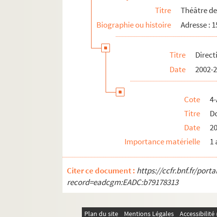
12e arrondissement
Titre
Théâtre de
Biographie ou histoire
Adresse : 
Titre
Direct
Date
2002-
Cote
4-
Titre
D
Date
2
Importance matérielle
1 
Citer ce document :
https://ccfr.bnf.fr/por
record=eadcgm:EADC:b79178313
Plan du site
Mentions Légales
Accessibilit