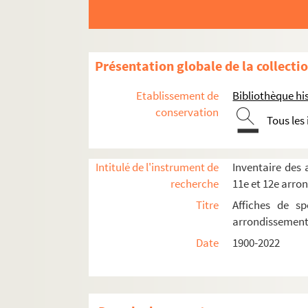
Théâtre des Nouveautés
Théâtre de l'Œuvre
Théâtre Le Palace
Présentation globale de la collecti
Théâtre de Paris
Etablissement de
Bibliothèque his
Direction Léon Volterra
conservation
Tous les
Direction J. Esseau
Direction Elvire Popesco et Hubert de
Direction Alain de Léséleuc
Intitulé de l'instrument de
Inventaire des a
recherche
11e et 12e arro
Direction Jérôme Lefranc, Maryvonne 
Titre
Affiches de sp
Direction Catherine Salmona, Armand
arrondissemen
Direction Eliane Lublin
Date
1900-2022
Direction Alain Van Eeckhout, Christ
Direction Stéphane Hillel
4-AFF-002230-(01). Amadeus