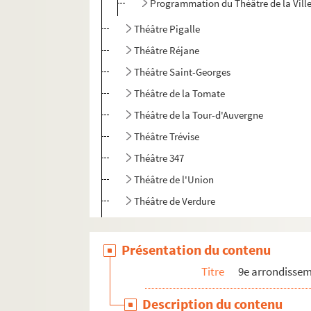
Programmation du Théâtre de la Ville
Théâtre Pigalle
Théâtre Réjane
Théâtre Saint-Georges
Théâtre de la Tomate
Théâtre de la Tour-d'Auvergne
Théâtre Trévise
Théâtre 347
Théâtre de l'Union
Théâtre de Verdure
Théâtre Verlaine
Tréteau Royal
Présentation du contenu
10e arrondissement
Titre
9e arrondisse
11e arrondissement
Description du contenu