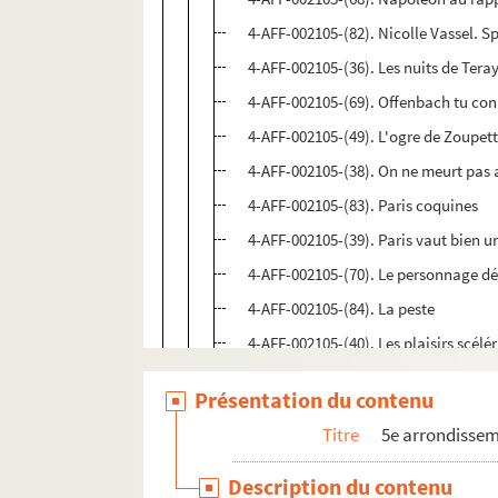
4-AFF-002105-(82). Nicolle Vassel. S
4-AFF-002105-(36). Les nuits de Ter
4-AFF-002105-(69). Offenbach tu con
4-AFF-002105-(49). L'ogre de Zoupet
4-AFF-002105-(38). On ne meurt pas 
4-AFF-002105-(83). Paris coquines
4-AFF-002105-(39). Paris vaut bien 
4-AFF-002105-(70). Le personnage d
4-AFF-002105-(84). La peste
4-AFF-002105-(40). Les plaisirs scélér
4-AFF-002105-(41). Le plus heureux d
Présentation du contenu
4-AFF-002105-(42). Poète à New-Yor
Titre
5e arrondisse
4-AFF-002105-(71). La poupée sangl
4-AFF-002105-(85). Proust en clair
Description du contenu