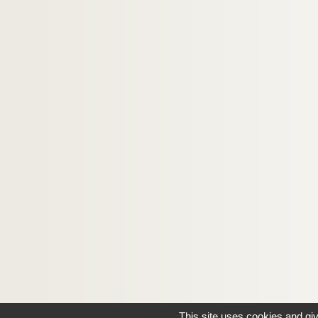
Ms Sael 12547. Amendier de la confrérie de char
Ms Sael 12548. Dossier concernant la Préhistoire
Ms Sael 12549. Découverte d'un nouveau dolmen
Ms Sael 12550. Les Loreaux (seigneurie à Hanche
Ms Sael 12551. Discours prononcé le 18 août 1
Ms Sael 12552. Jean François Collette de Chamse
Ms Sael 13701. Bibliothèque. Catalogue topogr
Ms Sael 15501. Bibliothèque. Catalogue des car
Ms Sael 20000. Bibliothèque et Musée. Catalogue
This site uses cookies and gi