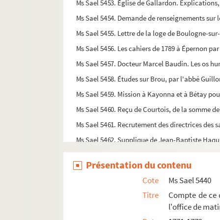
Ms Sael 5453. Église de Gallardon. Explications
Ms Sael 5454. Demande de renseignements sur le
Ms Sael 5455. Lettre de la loge de Boulogne-sur
Ms Sael 5456. Les cahiers de 1789 à Épernon pa
Ms Sael 5457. Docteur Marcel Baudin. Les os 
Ms Sael 5458. Études sur Brou, par l'abbé Guill
Ms Sael 5459. Mission à Kayonna et à Bétay pour 
Ms Sael 5460. Reçu de Courtois, de la somme de 4
Ms Sael 5461. Recrutement des directrices des sall
Ms Sael 5462. Supplique de Jean-Baptiste Haquin
Ms Sael 5463. Un cimetière gallo-romain à Tréon
Présentation du contenu
Ms Sael 5464. Abbé Guillon. Les Ursulines à l'h
Cote
Ms Sael 5440
Ms Sael 5465. Abbé Guillon. Les Béguines à Char
Titre
Compte de ce q
Ms Sael 5466. Abbé Guillon. Ver à Beaulieu
l'office de mat
Ms Sael 5467. Abbé Guillon. Notre-Dame de la B