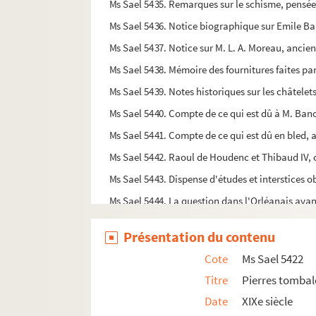
Ms Sael 5435. Remarques sur le schisme, pensées,
Ms Sael 5436. Notice biographique sur Emile Ba
Ms Sael 5437. Notice sur M. L. A. Moreau, ancien
Ms Sael 5438. Mémoire des fournitures faites par
Ms Sael 5439. Notes historiques sur les châtelets
Ms Sael 5440. Compte de ce qui est dû à M. Bance
Ms Sael 5441. Compte de ce qui est dû en bled, a
Ms Sael 5442. Raoul de Houdenc et Thibaud IV,
Ms Sael 5443. Dispense d'études et interstices ob
Ms Sael 5444. La question dans l'Orléanais ava
Ms Sael 5445. La milice bourgeoise à Epernon en
Présentation du contenu
Ms Sael 5446. Démontrer que la vierge de Domrémy
Cote
Ms Sael 5422
Ms Sael 5447. Vente par les époux Marain Métay
Titre
Pierres tombale
Ms Sael 5448. Note de M. Petit sur les dolmen
Date
XIXe siècle
Ms Sael 5449. Compte-rendu par M. Lecoeur des 