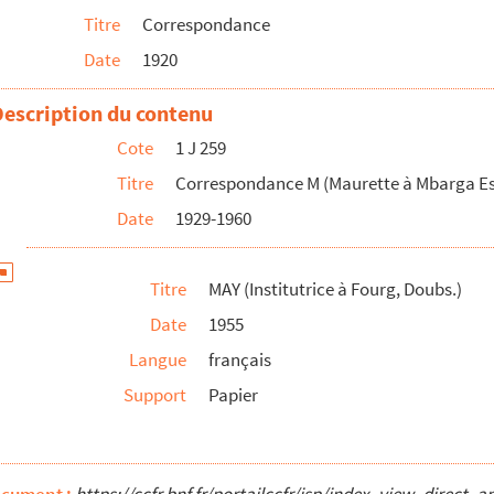
Titre
Correspondance
Date
1920
Description du contenu
rier).
Cote
1 J 259
Titre
Correspondance M (Maurette à Mbarga E
Date
1929-1960
nationale de Genève (Méthode Montessori))
Titre
MAY (Institutrice à Fourg, Doubs.)
Date
1955
Langue
français
Support
Papier