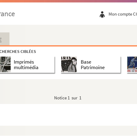
rance
Mon compte C
E
CHERCHES CIBLÉES
Imprimés
Base
multimédia
Patrimoine
Notice
1 sur 1