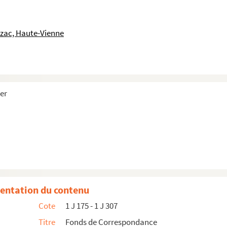
uzac, Haute-Vienne
her
entation du contenu
Cote
1 J 175 - 1 J 307
Titre
Fonds de Correspondance