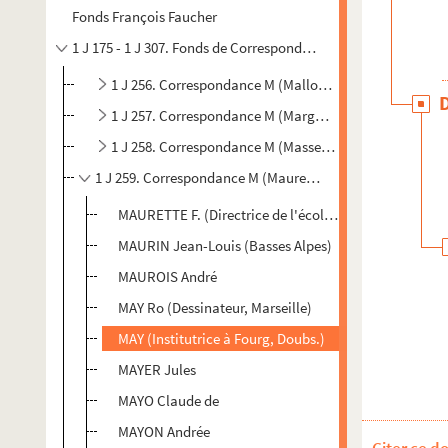
Fonds François Faucher
1 J 175 - 1 J 307. Fonds de Correspondance
1 J 256. Correspondance M (Mallot à Margerit).
1 J 257. Correspondance M (Marguerite-Marie à Massac
1 J 258. Correspondance M (Masse à Maurel).
1 J 259. Correspondance M (Maurette à Mbarga Essama).
MAURETTE F. (Directrice de l'école maternelle inter
MAURIN Jean-Louis (Basses Alpes)
MAUROIS André
MAY Ro (Dessinateur, Marseille)
MAY (Institutrice à Fourg, Doubs.)
MAYER Jules
MAYO Claude de
MAYON Andrée