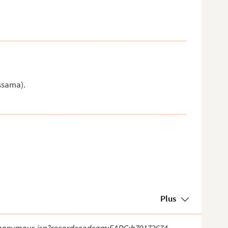
ssama).
Plus