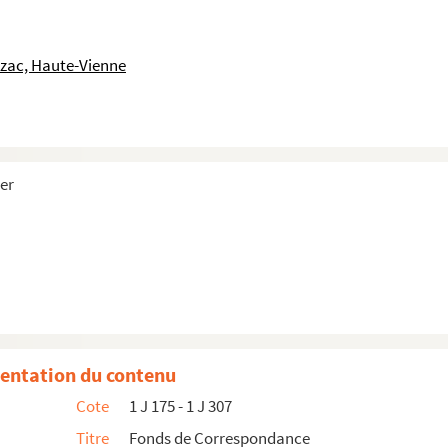
uzac, Haute-Vienne
her
rier).
ogie appliquée : La psychologie et la vie, Inst...
entation du contenu
tut médico-pédagogique D. Lefort, Seine-Maritime...
Cote
1 J 175 - 1 J 307
Titre
Fonds de Correspondance