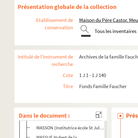
Présentation globale de la collection
Fonds Paul Faucher
Etablissement de
Maison du Père Castor. Me
conservation
Fonds Ludmila Durdikova dite Lida
Tous les inventaires
Fonds François Faucher
1 J 175 - 1 J 307. Fonds de Correspondance
Intitulé de l'instrument de
Archives de la famille Fauc
1 J 256. Correspondance M (Mallot à Margerit).
recherche
1 J 257. Correspondance M (Marguerite-Marie à Massac
Cote
1 J 1 - 1 J 140
1 J 258. Correspondance M (Masse à Maurel).
Titre
Fonds Famille Faucher
MASSÉ (Institutrice de cours préparatoire à Orléans)
MASSON-OURSEL, Paul (Directeur de la revue de psychol
MASSON Loys (Poète)
Dans le document :
Prés
MASSON R. (éducatrice « d’enfants-problèmes », Insti
MASSON (Institutrice école St Julien à Moissac)
MASSUE Hubert de la