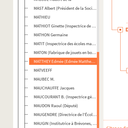
MAST Albert (Président de la Société Franc-Comtoise p
MATHIEU
MATHIOT Ginette (Inspectrice de l'enseignement ménag
MATHON Germaine
MATIT (Inspectrice des écoles maternelles à Strasbour
MATON (Fabrique de jouets en bois dans la Nièvre)
MATTHEY Edmée (Edmée Matthey-Dupra, Autrice, Gen
MATVEEFF
MAUBEC M.
MAUCHAUFFE Jacques
MAUCOURANT B. (Inspectrice générale des écoles mat
MAUDON Raoul (Député)
MAUGENDRE (Directrice de l'École Normale Supérieu
MAUGIN (Institutrice à Brévones, Aube)