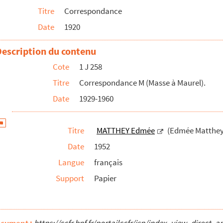
Titre
Correspondance
our l’étude et la protection des oiseaux)
Date
1920
er de la ville de Paris)
Description du contenu
Cote
1 J 258
g),
Titre
Correspondance M (Masse à Maurel).
Date
1929-1960
ève.)
Titre
MATTHEY Edmée
(Edmée Matthey-
Date
1952
Langue
français
ernelles à Romainville, Seine)
Support
Papier
re de Fontenay-aux-Roses)