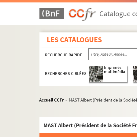
Catalogue co
LES CATALOGUES
RECHERCHE RAPIDE
Imprimés
multimédia
RECHERCHES CIBLÉES
Accueil CCFr
MAST Albert (Président de la Sociét
>