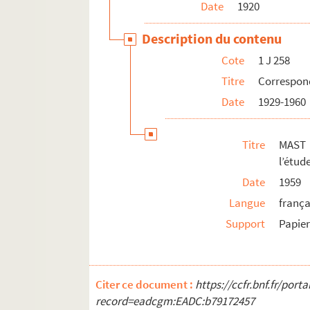
Date
1920
Description du contenu
Cote
1 J 258
Titre
Correspon
Date
1929-1960
Titre
MAST 
l’étud
Date
1959
Langue
frança
Support
Papie
Citer ce document :
https://ccfr.bnf.fr/por
record=eadcgm:EADC:b79172457