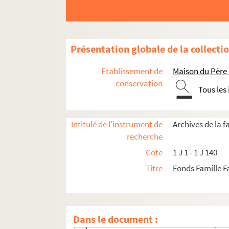
Présentation globale de la collecti
Fonds Paul Faucher
Etablissement de
Maison du Père
Fonds Ludmila Durdikova dite Lida
conservation
Tous les
Fonds François Faucher
1 J 175 - 1 J 307. Fonds de Correspondance
Intitulé de l'instrument de
Archives de la f
1 J 256. Correspondance M (Mallot à Marg
recherche
1 J 257. Correspondance M (Marguerite-M
Cote
1 J 1 - 1 J 140
1 J 258. Correspondance M (Masse à Maurel)
Titre
Fonds Famille 
MASSÉ (Institutrice de cours préparatoi
MASSON-OURSEL, Paul (Directeur de la re
MASSON Loys (Poète)
Dans le document :
MASSON R. (éducatrice « d’enfants-probl