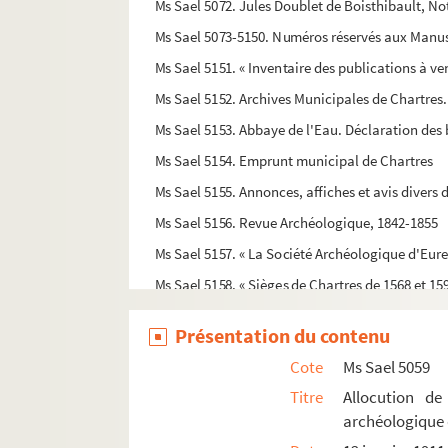
Ms Sael 5072. Jules Doublet de Boisthibault, No
Ms Sael 5073-5150. Numéros réservés aux Manusc
Ms Sael 5151. « Inventaire des publications à ve
Ms Sael 5152. Archives Municipales de Chartres. «
Ms Sael 5153. Abbaye de l'Eau. Déclaration des 
Ms Sael 5154. Emprunt municipal de Chartres
Ms Sael 5155. Annonces, affiches et avis divers
Ms Sael 5156. Revue Archéologique, 1842-1855
Ms Sael 5157. « La Société Archéologique d'Eure-
Ms Sael 5158. « Sièges de Chartres de 1568 et 15
Ms Sael 5159. « La collection d'objets d'art et d
Présentation du contenu
Ms Sael 5160. « Beaucerons et Russes ; leurs pre
Cote
Ms Sael 5059
Ms Sael 5161. Exposition des beaux-arts à Char
Titre
Allocution d
Ms Sael 5162. Exposition rétrospective à Chartr
archéologique d
Ms Sael 5163. Procès-verbaux de la Commission 