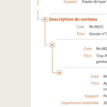
Support
Papier de type
Ms 704.
Fêtes, danses, chants au Cambodge
Ms 705.
Esclavage. Divers relatifs au droit, à 
Ms 706.
Moeurs cambodgiennes
Description du contenu
Ms 707. Documents relatifs à la religion ca
Cote
Ms 682/C
e
Ms 707bis. Correspondance du 2
secrétaire d
Titre
Dossier n°3
Cote
Ms 68
Titre
Tray-P
genès
Cote
M
Titre
A
c
Support
Pa
Importance matérielle
20