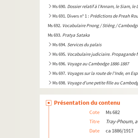
Ms 690.
Dossier relatif à l'Annam, le Siam, le
Ms 691. Divers n° 1 :
Prédictions de Preah Ro
Ms 692.
Vocabulaire Pnong / Stiêng / Cambodgi
Ms 693.
Pratya Sataka
Ms 694.
Services du palais
Ms 695.
Vocabulaire judiciaire. Propagande 
Ms 696.
Voyage au Cambodge 1886-1887
Ms 697.
Voyages sur la route de l'Inde, en Es
Ms 698.
Voyage d'une petite fille au Cambod
Ms 699.
Voyage de M. Le Sapin de la Sapinière
Présentation du contenu
Ms 700.
Il faut savoir mourir. Roman
Ms 701.
Le Résident Verrier
Cote
Ms 682
Ms 702.
Poésies diverses - Articles de journau
Titre
Tray-Phoum, a
Date
ca 1886/1917
Ms 703.
Mes souvenirs