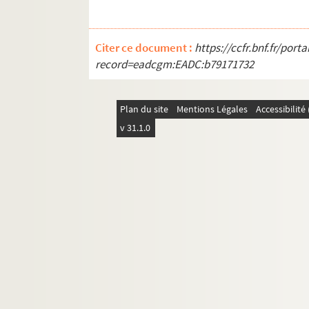
Citer ce document :
https://ccfr.bnf.fr/por
record=eadcgm:EADC:b79171732
Plan du site
Mentions Légales
Accessibilit
v 31.1.0