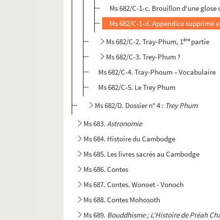
Ms 682/C-1-c. Brouillon d'une glose d
Ms 682/C-1-d. Appendice supprimé a
ère
Ms 682/C-2. Tray-Phum, 1
partie
Ms 682/C-3. Trey-Phum ?
Ms 682/C-4. Tray-Phoum – Vocabulaire
Ms 682/C-5. Le Trey Phum
Ms 682/D. Dossier n° 4 :
Trey Phum
Ms 683.
Astronomie
Ms 684. Histoire du Cambodge
Ms 685. Les livres sacrés au Cambodge
Ms 686. Contes
Ms 687. Contes. Wonoet - Vonoch
Ms 688. Contes Mohosoth
Ms 689.
Bouddhisme ; L'Histoire de Préah C