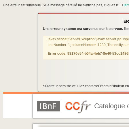
Une erreur est survenue. Si le message détaillé ne s'affiche pas, cliquez ici :
Dern
ER
Une erreur système est survenue sur le serveur. Il se
javax.servlet.ServletException: javax.servlet.jsp.Js
lineNumber: 1; columnNumber: 1239; The entity name 
Error code: 93170e54-b04a-4eb7-8e40-53cc148
Si l'erreur persiste veuillez contacter l'administrateur
Catalogue c