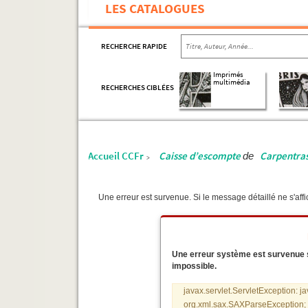
LES CATALOGUES
RECHERCHE RAPIDE
Imprimés
multimédia
RECHERCHES CIBLÉES
Accueil CCFr
Caisse d’escompte
Carpentra
de
>
Une erreur est survenue. Si le message détaillé ne s'affic
Une erreur système est survenue sur
impossible.
javax.servlet.ServletException: j
org.xml.sax.SAXParseException; s