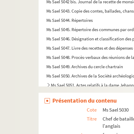
Ms Sael 5042 bis. Journal de la recette de monsi
Ms Sael 5043. Copie des contes, ballades, chanso
Ms Sael 5044. Répertoires
Ms Sael 5045. Répertoire des communes par ord
Ms Sael 5046. Désignation et classification des 
Ms Sael 5047. Livre des recettes et des dépenses
Ms Sael 5048. Procès-verbaux des réunions de l
Ms Sael 5049. Archives du cercle chartrain
Ms Sael 5050. Archives de la Société archéologi
Ms Sael 5051. Actes relatifs à la dame Jehan
Ms Sael 5052. Mélanges : actes notariés
Présentation du contenu
Ms Sael 5053. Note de W. H. Stohlmen au sujet d'u
Cote
Ms Sael 5030
Ms Sael 5054. Terrier et arpentages concernant 
Titre
Chef de bataill
Ms Sael 5055. Fragment d'un obituaire de la par
l'anglais
Ms Sael 5056. Archives de la Société archéologi