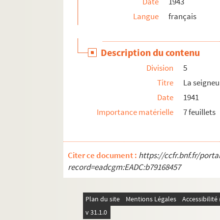
Date
1943
Ms C 1013. Papier-monnaie
Langue
français
Ms C 1014. La Bataille d'Estry (août 1944), par 
Ms C 1015. Notes d'histoire du canton d'Aunay-
Description du contenu
Ms C 1016. Généalogies, notes d'histoire sur 20 
Division
5
Ms C 1017. Notes d'histoire du canton de Saint-
Titre
La seigneu
Ms C 1018. Notes d'histoire du canton de Vire, 
Date
1941
Ms C 1019. Notes d'histoire du Bocage virois, p
Importance matérielle
7 feuillets
Ms C 1020. Notes d'histoire des cantons de Vas
Ms C 1021. Pièce manuscrite concernant la vico
Ms C 1022 (1 à 4). Documents sur l'histoire local
Citer ce document :
https://ccfr.bnf.fr/por
record=eadcgm:EADC:b79168457
Ms C 1023 (1 à 3). Documents sur l'histoire de V
Ms C 1024. Dossier de brouillons des dossiers Ms
Ms C 1025 (1 et 2). Documents sur la Basse-No
Plan du site
Mentions Légales
Accessibilit
Ms C 1026. Etudes diverses, sujets philosophiqu
v 31.1.0