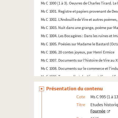
Ms C 1000 (1 à 3). Oeuvres de Charles Tirard. Le 
Ms C 1001. Registre et papiers provenant de De
Ms C 1002. L'Andouille de Vire et autres poèmes
Ms C 1003. Nuit dans une grange, poème par M
Ms C 1004. Les Bocagères : Dans les ruines et Im
Ms C 1005. Poésies sur Madame le Bastard (Octa
Ms C 1006. 20 contes joyeux, par Henri Ermice
Ms C 1007. Documents sur l'histoire de Vire au X
Ms C 1008. Documents sur le commerce et l'indus
Ms C 1009. Travaux d'art des Vimont (Second Empi
Ms C 1010 (1). Documents sur l'histoire locale, A
Présentation du contenu
Ms C 1010 (2). Documents sur l'histoire locale, F
Cote
Ms C 995 (1 à 13
Ms C 1010 (3). Documents sur l'histoire locale, P
Titre
Etudes historiq
Ms C 1011. Révolution française : cartes d'entr
Fournée
Ms C 1012. Cartes imprimées : carte pour la fête d