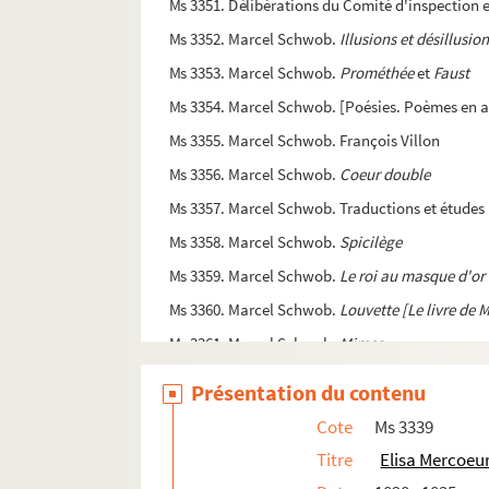
Ms 3351. Délibérations du Comité d'inspection e
Ms 3352. Marcel Schwob.
Illusions et désillusion
Ms 3353. Marcel Schwob.
Prométhée
et
Faust
Ms 3354. Marcel Schwob. [Poésies. Poèmes en a
Ms 3355. Marcel Schwob. François Villon
Ms 3356. Marcel Schwob.
Coeur double
Ms 3357. Marcel Schwob. Traductions et études
Ms 3358. Marcel Schwob.
Spicilège
Ms 3359. Marcel Schwob.
Le roi au masque d'or
Ms 3360. Marcel Schwob.
Louvette [Le livre de 
Ms 3361. Marcel Schwob.
Mimes
Ms 3362. Marcel Schwob.
Moeurs des Diurnale
Présentation du contenu
Ms 3363. Marcel Schwob.
La Croisade des enfan
Cote
Ms 3339
Ms 3364. Marcel Schwob. La Lampe de Psych
Titre
Elisa Mercoeu
Ms 3365. Marcel Schwob.
Lettres à Valmont