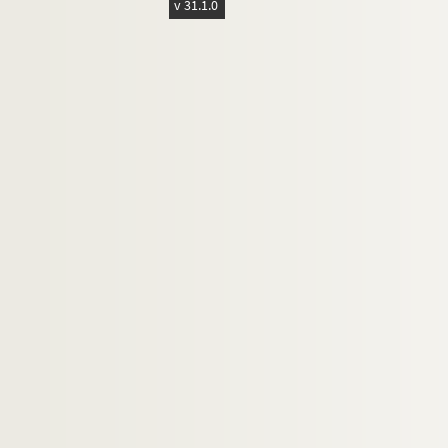
v 31.1.0
Ms 3392. Bernard Roy.
Comment les esprits vienn
Ms 3393. Bernard Roy.
L'Esprit du Large
(pièce e
Ms 3394. Bernard Roy.
Fanny
(pièce en deux act
Ms 3395. Bernard Roy.
Masque d'étain
(drame en
Ms 3396. Bernard Roy.
Occasions
Ms 3397. Bernard Roy.
Phû ou La Sagesse du So
Ms 3398. Bernard Roy.
Pour l'amour de Marie
(s
Ms 3399. Bernard Roy et Charles Oulmont.
Re