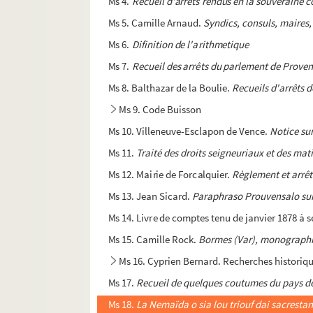
Ms 4.
Recueil d'arrêts rendus en la souveraine 
Ms 5. Camille Arnaud.
Syndics, consuls, maires,
Ms 6.
Difinition de l'arithmetique
Ms 7.
Recueil des arrêts du parlement de Provenc
Ms 8. Balthazar de la Boulie.
Recueils d'arrêts d
Ms 9. Code Buisson
Ms 10. Villeneuve-Esclapon de Vence.
Notice sur
Ms 11.
Traité des droits seigneuriaux et des mat
Ms 12. Mairie de Forcalquier.
Règlement et arrêté
Ms 13. Jean Sicard.
Paraphraso Prouvensalo sur
Ms 14. Livre de comptes tenu de janvier 1878 à
Ms 15. Camille Rock.
Bormes (Var), monographie 
Ms 16. Cyprien Bernard. Recherches historiqu
Ms 17.
Recueil de quelques coutumes du pays d
Ms 18.
La Nemaïda o sia lou triouf dai sacresta