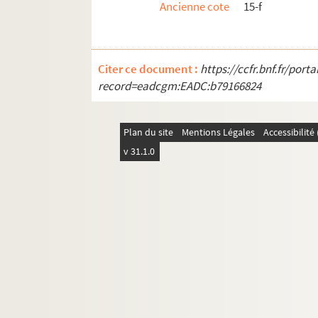
Ancienne cote
15-f
Citer ce document :
https://ccfr.bnf.fr/por
record=eadcgm:EADC:b79166824
Plan du site
Mentions Légales
Accessibilit
v 31.1.0