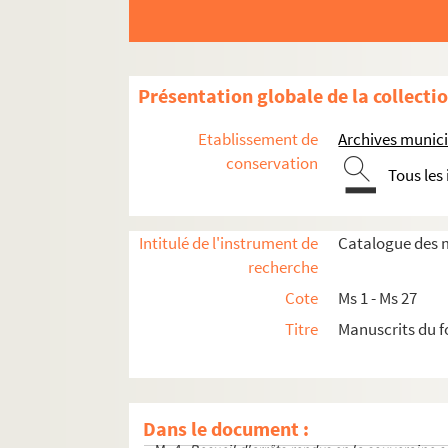
Présentation globale de la collecti
Etablissement de
Archives munici
conservation
Tous les
Intitulé de l'instrument de
Catalogue des m
recherche
Cote
Ms 1 - Ms 27
Titre
Manuscrits du fo
Ms 1. Recueil compilant des règles juridiques, av
Ms 2. André-Marius Garcin.
Histoire de Gramboi
Ms 3. Balthazar et Gustave de la Boulie. Discour
Dans le document :