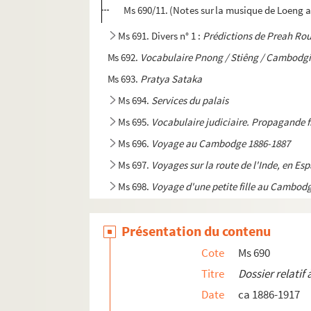
Ms 690/11. (Notes sur la musique de Loeng 
Ms 691. Divers n° 1 :
Prédictions de Preah Ro
Ms 692.
Vocabulaire Pnong / Stiêng / Cambodgi
Ms 693.
Pratya Sataka
Ms 694.
Services du palais
Ms 695.
Vocabulaire judiciaire. Propagande 
Ms 696.
Voyage au Cambodge 1886-1887
Ms 697.
Voyages sur la route de l'Inde, en Es
Ms 698.
Voyage d'une petite fille au Cambod
Ms 699.
Voyage de M. Le Sapin de la Sapinière
Présentation du contenu
Ms 700.
Il faut savoir mourir. Roman
Ms 701.
Le Résident Verrier
Cote
Ms 690
Ms 702.
Poésies diverses - Articles de journau
Titre
Dossier relatif
Date
ca 1886-1917
Ms 703.
Mes souvenirs