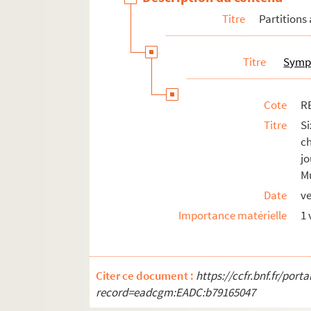
Titre
Partitions
Titre
Symp
Cote
R
Titre
S
c
j
M
Date
ve
Importance matérielle
1 
Citer ce document :
https://ccfr.bnf.fr/por
record=eadcgm:EADC:b79165047