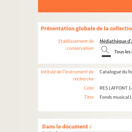
Présentation globale de la collecti
Etablissement de
Médiathèque d'a
conservation
Tous les
Intitulé de l'instrument de
Catalogue du fo
Collection de partitions
recherche
Cote
RES LAFFONT 1
Partitions anciennes
Titre
Fonds musical 
Oeuvres lyriques
Oeuvres religieuses
Symphonies, concertos et sonates
Dans le document :
RES LAFFONT 113. Six symphonies à q