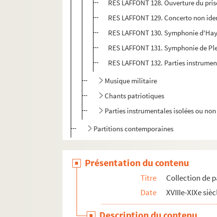
RES LAFFONT 128. Ouverture du priso
RES LAFFONT 129. Concerto non iden
RES LAFFONT 130. Symphonie d'Haydn
RES LAFFONT 131. Symphonie de Pleye
RES LAFFONT 132. Parties instrumen
Musique militaire
Chants patriotiques
Parties instrumentales isolées ou non 
Partitions contemporaines
Compositions de Jules Laffont
Présentation du contenu
Compositions Noël Laffont
Autres documents
Titre
Collection de p
Date
XVIIIe-XIXe sièc
Description du contenu