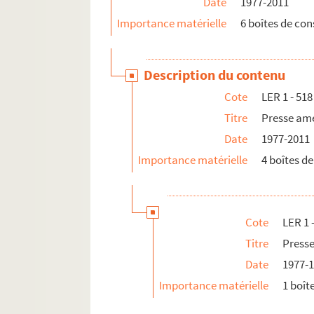
Date
1977-2011
Importance matérielle
6 boîtes de con
LER 761 - 5 316. Correspondance et contrats
LER 5 317 - 5 705. Diapositives
LER 5 706 - 5 724. Microfilms
Description du contenu
Cote
LER 1 - 518
Titre
Presse am
Date
1977-2011
Importance matérielle
4 boîtes de
Cote
LER 1 
Titre
Presse
Date
1977-
Importance matérielle
1 boît