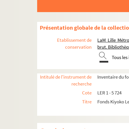
LER 25. KERR Kathryn, “Henry Darge
LER 26. CHURCH Michael, “Driven b
LER 27. REILLY Peter, “Retarded arti
Présentation globale de la collecti
LER 28. ROSEMONT Franklin, “What Ha
Etablissement de
LaM Lille Métr
LER 29 - 32. DeCARLO Tessa, SUBTLE
conservation
brut. Biblioth
LER 33 - 35. CHIORI Santiago, “Explo
Tous les
LER 36 - 42. DeCARLO Tessa, SUBTL
LER 43. BAKER Kenneth, “Outsiders 
Intitulé de l'instrument de
Inventaire du f
LER 44 - 48. SMITH Roberta, “How ‘
recherche
LER 48 - 52. HUGHES Robert, “The V
Cote
LER 1 - 5 724
LER 53. CHRISTIANSEN Richard, “‘Para
Titre
Fonds Kiyoko L
LER 54. SMITH Roberta, “The Fantast
LER 55. Parallel Visions, Modern Arti
LER 56. Reproduction Henry Darger A