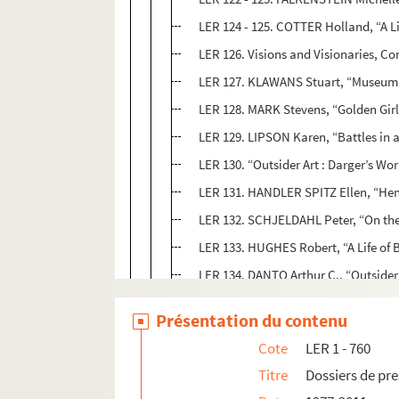
LER 124 - 125. COTTER Holland, “A L
LER 126. Visions and Visionaries, Co
LER 127. KLAWANS Stuart, “Museum 
LER 128. MARK Stevens, “Golden Girl
LER 129. LIPSON Karen, “Battles in 
LER 130. “Outsider Art : Darger’s Wor
LER 131. HANDLER SPITZ Ellen, “Hen
LER 132. SCHJELDAHL Peter, “On the
LER 133. HUGHES Robert, “A Life of 
LER 134. DANTO Arthur C., “Outsider
LER 135 - 267. Presse américaine 2.
Présentation du contenu
LER 268 - 401. Presse américaine 3.
Cote
LER 1 - 760
LER 402 - 518. Presse américaine 4.
Titre
Dossiers de pr
LER 519 - 760. Presse étrangère