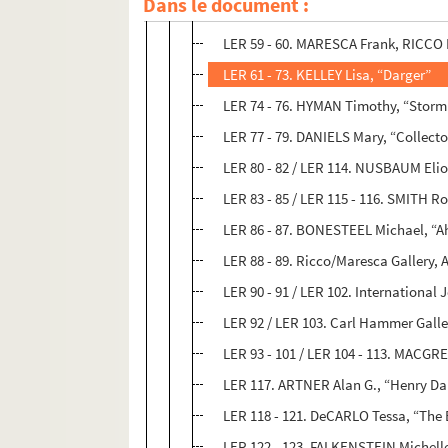
Dans le document :
LER 57 - 58. “Outsider artists Fantast
LER 59 - 60. MARESCA Frank, RICCO R
LER 61 - 73. KELLEY Lisa, “Darger”
LER 74 - 76. HYMAN Timothy, “Storm a
LER 77 - 79. DANIELS Mary, “Collecto
LER 80 - 82 / LER 114. NUSBAUM Elio
LER 83 - 85 / LER 115 - 116. SMITH R
LER 86 - 87. BONESTEEL Michael, “Ah
LER 88 - 89. Ricco/Maresca Gallery,
LER 90 - 91 / LER 102. International
LER 92 / LER 103. Carl Hammer Galler
LER 93 - 101 / LER 104 - 113. MACGR
LER 117. ARTNER Alan G., “Henry Darg
LER 118 - 121. DeCARLO Tessa, “The B
LER 122 - 123. FALKENSTEIN Michelle,