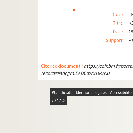
Cote
LE
Titre
KE
Date
1
Support
P
Citer ce document :
https://ccfr.bnf.fr/por
record=eadcgm:EADC:b79164850
Plan du site
Mentions Légales
Accessibilit
v 31.1.0