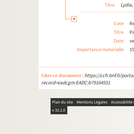
Titre
Lydia
,
Cote
Re
Titre
Pa
Date
ve
Importance matérielle
1
Citer ce document :
https://ccfr.bnf.fr/por
record=eadcgm:EADC:b79164551
Plan du site
Mentions Légales
Accessibilit
v 31.1.0