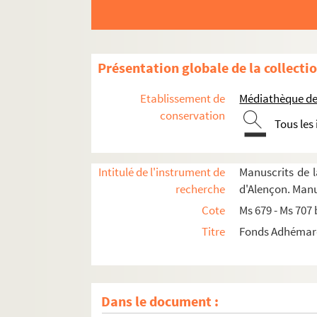
Présentation globale de la collecti
Etablissement de
Médiathèque de
conservation
Tous les
Intitulé de l'instrument de
Manuscrits de 
recherche
d'Alençon. Man
Cote
Ms 679 - Ms 707 
Ms 679.
Trey-Phét, Trey-Tayuth, Vocabulaire, N
Titre
Fonds Adhémard
Ms 680.
Trey-Phét, Trey-Tayuth, Traduction, Tab
Ms 681.
Satra Trey Phét, Trey Tayuth
Ms 682.
Tray-Phoum, autre manuscrit
(A, B, C
Dans le document :
Ms 683.
Astronomie