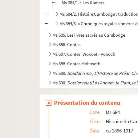
Ms 684/1-f. Les Khmers
Ms 684/2. Histoire Cambodge : traduction 
Ms 684/3. « Chroniques royales khmères 
Ms 685. Les livres sacrés au Cambodge
Ms 686. Contes
Ms 687. Contes. Wonoet - Vonoch
Ms 688. Contes Mohosoth
Ms 689.
Bouddhisme ; L'Histoire de Préah C
Ms 690.
Dossier relatif à l'Annam, le Siam, le
Ms 691. Divers n° 1 :
Prédictions de Preah Ro
Présentation du contenu
Ms 692.
Vocabulaire Pnong / Stiêng / Cambodgi
Ms 693.
Pratya Sataka
Cote
Ms 684
Ms 694.
Services du palais
Titre
Histoire du C
Date
ca 1886-1917
Ms 695.
Vocabulaire judiciaire. Propagande 