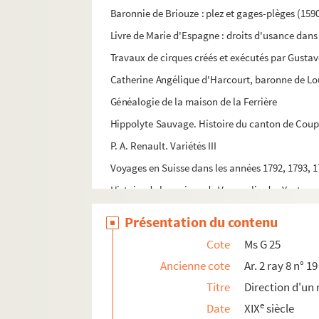
Baronnie de Briouze : plez et gages-plèges (159
Livre de Marie d'Espagne : droits d'usance dans 
Travaux de cirques créés et exécutés par Gustav
Catherine Angélique d'Harcourt, baronne de L
Généalogie de la maison de la Ferrière
Hippolyte Sauvage. Histoire du canton de Coup
P. A. Renault. Variétés III
Voyages en Suisse dans les années 1792, 1793, 1
Histoire de la maison de Vauquelin des Yveteau
Hector de Chartres (coutumier des forêts de No
Présentation du contenu
Le Grand Olympe, par Vicot
Cote
Ms G 25
P. A. Renault. Traité de philosophie morale
Ancienne cote
Ar. 2 ray 8 n° 19
Livre de roulage
Titre
Direction d'u
Parlement de Normandie : table chronologique 
e
Date
XIX
siècle