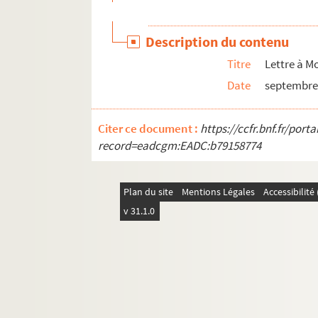
Hippolyte Sauvage. Histoire du canton de Coup
P. A. Renault. Variétés III
Description du contenu
Voyages en Suisse dans les années 1792, 1793, 1
Titre
Lettre à M
Histoire de la maison de Vauquelin des Yveteau
Date
septembre
Hector de Chartres (coutumier des forêts de No
Le Grand Olympe, par Vicot
Citer ce document :
https://ccfr.bnf.fr/por
P. A. Renault. Traité de philosophie morale
record=eadcgm:EADC:b79158774
Livre de roulage
Parlement de Normandie : table chronologique 
Plan du site
Mentions Légales
Accessibilit
Généalogie de la maison Le Silleur
v 31.1.0
Mémoires de Dangeau (1698-1720). Suivies d
Catalogue des livres de zooiatrique composant
Généralité de Caen, années 1598 et 1599. Recher
Comte de Vaudreuil. Manuscrits affaire Delam
Registre obituaire de Saint-Thomas d'Argentan