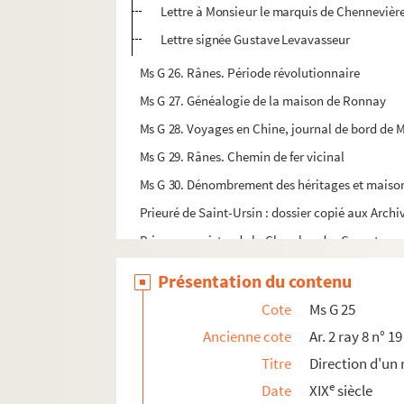
Lettre à Monsieur le marquis de Chennevièr
Lettre signée Gustave Levavasseur
Ms G 26. Rânes. Période révolutionnaire
Ms G 27. Généalogie de la maison de Ronnay
Ms G 28. Voyages en Chine, journal de bord de 
Ms G 29. Rânes. Chemin de fer vicinal
Ms G 30. Dénombrement des héritages et maisons
Prieuré de Saint-Ursin : dossier copié aux Archi
Briouze : registre de la Chambre des Comptes
Baronnie de Briouze : plez et gages-plèges (159
Présentation du contenu
Livre de Marie d'Espagne : droits d'usance dans 
Cote
Ms G 25
Travaux de cirques créés et exécutés par Gustav
Ancienne cote
Ar. 2 ray 8 n° 19
Catherine Angélique d'Harcourt, baronne de L
Titre
Direction d'u
Généalogie de la maison de la Ferrière
e
Date
XIX
siècle