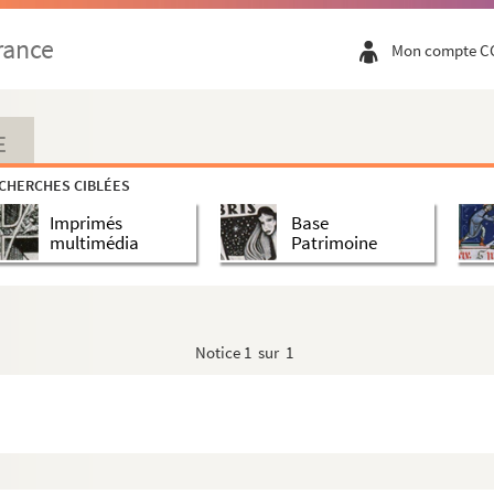
uliste à Argentan
rance
Mon compte C
les par le p. Hénault
rne)
E
CHERCHES CIBLÉES
rgentan prononcé par Monsieur Patin, directeur...
Imprimés
Base
multimédia
Patrimoine
ar A. Paillet et gravé par B. Picart
ray. Demande du conseil municipal
Notice
1 sur 1
ar Leharivel-Durocher
omte S. Lemercier
ral