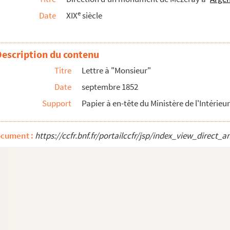
e
Date
XIX
siècle
Description du contenu
Titre
Lettre à "Monsieur"
Date
septembre 1852
Support
Papier à en-tête du Ministère de l'Intérie
ocument :
https://ccfr.bnf.fr/portailccfr/jsp/index_view_dire
 Chennevière
, signée Gustave Levavasseur
te de Vigneral