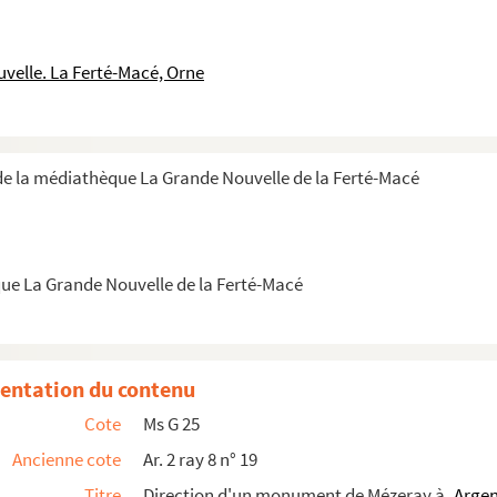
al
velle. La Ferté-Macé, Orne
s Beaux-Arts
e la médiathèque La Grande Nouvelle de la Ferté-Macé
tan signée Ph. de Chennevière
ue La Grande Nouvelle de la Ferté-Macé
entation du contenu
Cote
Ms G 25
 musées, signée Barbier, maire
Ancienne cote
Ar. 2 ray 8 n° 19
Titre
Direction d'un monument de Mézeray à
Arge