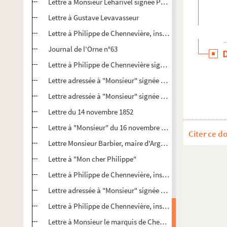
Lettre à Monsieur Leharivel signée Ph. de Chennevière
Lettre à Gustave Levavasseur
Lettre à Philippe de Chennevière, inspecteur des musées
Journal de l'Orne n°63
Lettre à Philippe de Chennevière signée Leharivel
Lettre adressée à "Monsieur" signée Comte de Vigneral
Lettre adressée à "Monsieur" signée Comte de Vigneral
Lettre du 14 novembre 1852
Lettre à "Monsieur" du 16 novembre 1852
Citer ce d
Lettre Monsieur Barbier, maire d'Argentan signée Ph. de
Lettre à "Mon cher Philippe"
Lettre à Philippe de Chennevière, inspecteur des musées
Lettre adressée à "Monsieur" signée Comte de Vigneral
Lettre à Philippe de Chennevière, inspecteur des musées
Lettre à Monsieur le marquis de Chennevière, signée Com