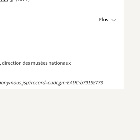
Plus
ur, direction des musées nationaux
ct_anonymous.jsp?record=eadcgm:EADC:b79158773