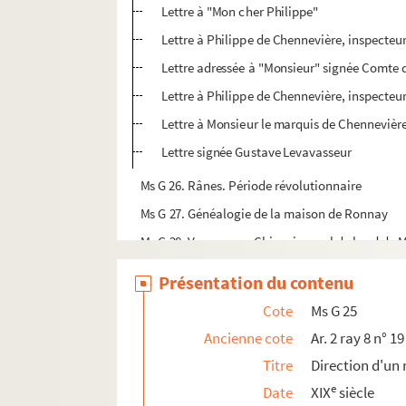
Lettre à "Mon cher Philippe"
Lettre à Philippe de Chennevière, inspecte
Lettre adressée à "Monsieur" signée Comte 
Lettre à Philippe de Chennevière, inspecteu
Lettre à Monsieur le marquis de Chennevièr
Lettre signée Gustave Levavasseur
Ms G 26. Rânes. Période révolutionnaire
Ms G 27. Généalogie de la maison de Ronnay
Ms G 28. Voyages en Chine, journal de bord de 
Ms G 29. Rânes. Chemin de fer vicinal
Présentation du contenu
Ms G 30. Dénombrement des héritages et maisons
Cote
Ms G 25
Prieuré de Saint-Ursin : dossier copié aux Archi
Ancienne cote
Ar. 2 ray 8 n° 19
Briouze : registre de la Chambre des Comptes
Titre
Direction d'u
Baronnie de Briouze : plez et gages-plèges (159
e
Date
XIX
siècle