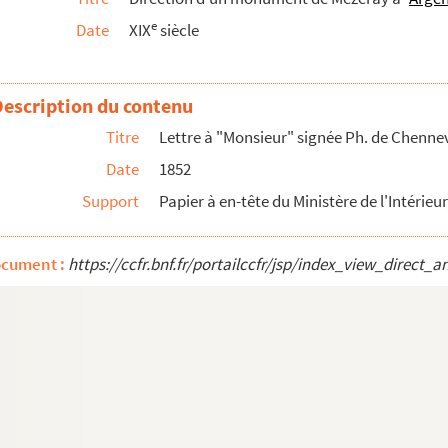
e
Date
XIX
siècle
 musées, signée Barbier, maire
Description du contenu
Titre
Lettre à "Monsieur" signée Ph. de Chenne
Date
1852
Support
Papier à en-tête du Ministère de l'Intérie
ocument :
https://ccfr.bnf.fr/portailccfr/jsp/index_view_dire
 Chennevière