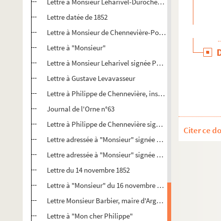
Lettre à Monsieur Leharivel-Durocher signée A. Romieu
Lettre datée de 1852
Lettre à Monsieur de Chennevière-Pointet, inspecteur des
Lettre à "Monsieur"
Lettre à Monsieur Leharivel signée Ph. de Chennevière
Lettre à Gustave Levavasseur
Lettre à Philippe de Chennevière, inspecteur des musées
Journal de l'Orne n°63
Lettre à Philippe de Chennevière signée Leharivel
Citer ce d
Lettre adressée à "Monsieur" signée Comte de Vigneral
Lettre adressée à "Monsieur" signée Comte de Vigneral
Lettre du 14 novembre 1852
Lettre à "Monsieur" du 16 novembre 1852
Lettre Monsieur Barbier, maire d'Argentan signée Ph. de
Lettre à "Mon cher Philippe"