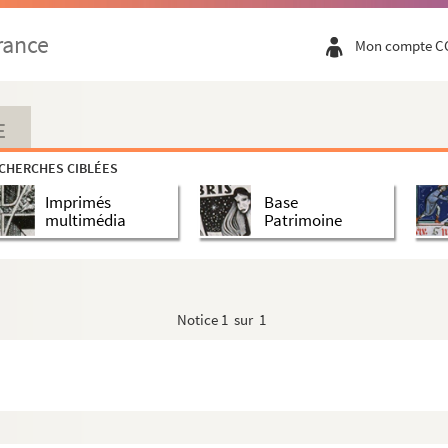
 de Chamborand le 20 décembre 1387 (copie)
rance
Mon compte C
es dignités de l'Eglise et de l'Etat (partie 3...
E
uliste à Argentan
CHERCHES CIBLÉES
Imprimés
Base
les par le p. Hénault
multimédia
Patrimoine
rne)
rgentan prononcé par Monsieur Patin, directeur...
Notice
1 sur 1
ar A. Paillet et gravé par B. Picart
ray. Demande du conseil municipal