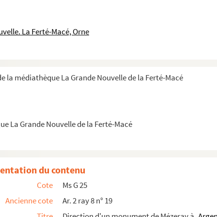
ar Leharivel-Durocher
omte S. Lemercier
velle. La Ferté-Macé, Orne
ral
al
e la médiathèque La Grande Nouvelle de la Ferté-Macé
ue La Grande Nouvelle de la Ferté-Macé
s Beaux-Arts
tan signée Ph. de Chennevière
entation du contenu
Cote
Ms G 25
Ancienne cote
Ar. 2 ray 8 n° 19
Titre
Direction d'un monument de Mézeray à
Arge