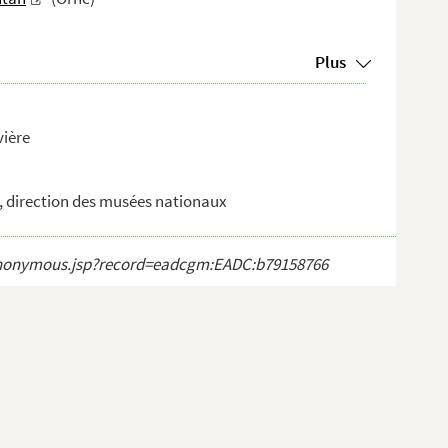
Plus
vière
ur, direction des musées nationaux
ct_anonymous.jsp?record=eadcgm:EADC:b79158766