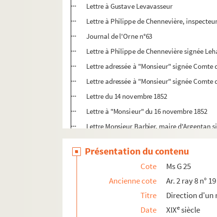
Lettre à Gustave Levavasseur
Lettre à Philippe de Chennevière, inspecteu
Journal de l'Orne n°63
Lettre à Philippe de Chennevière signée Leh
Lettre adressée à "Monsieur" signée Comte 
Lettre adressée à "Monsieur" signée Comte 
Lettre du 14 novembre 1852
Lettre à "Monsieur" du 16 novembre 1852
Lettre Monsieur Barbier, maire d'Argentan 
Lettre à "Mon cher Philippe"
Présentation du contenu
Lettre à Philippe de Chennevière, inspecte
Cote
Ms G 25
Lettre adressée à "Monsieur" signée Comte 
Ancienne cote
Ar. 2 ray 8 n° 19
Lettre à Philippe de Chennevière, inspecteu
Titre
Direction d'u
Lettre à Monsieur le marquis de Chennevièr
e
Date
XIX
siècle
Lettre signée Gustave Levavasseur