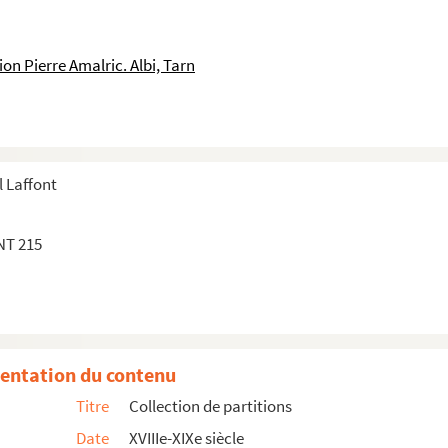
n Pierre Amalric. Albi, Tarn
 Laffont
NT 215
entation du contenu
Titre
Collection de partitions
Date
XVIIIe-XIXe siècle