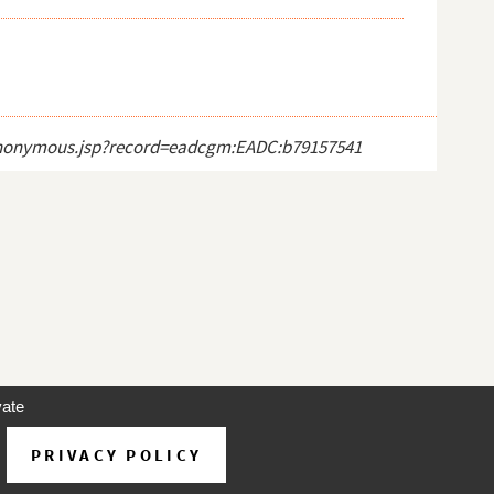
ct_anonymous.jsp?record=eadcgm:EADC:b79157541
vate
PRIVACY POLICY
d'utilisation
À propos
Contact
Aide
v 31.1.0