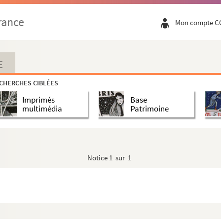
rance
Mon compte C
E
CHERCHES CIBLÉES
Imprimés
Base
multimédia
Patrimoine
Notice
1 sur 1