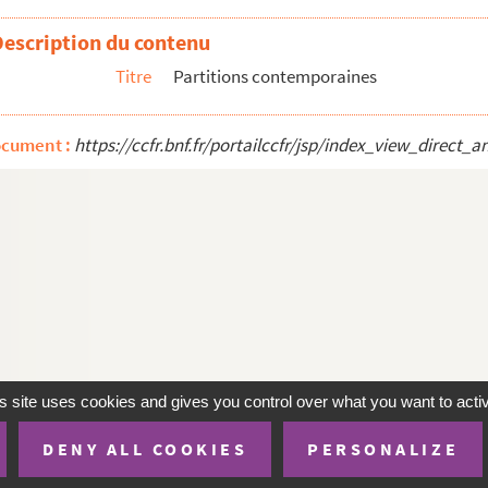
Description du contenu
Titre
Partitions contemporaines
 C. Schubert, op. 157
ocument :
https://ccfr.bnf.fr/portailccfr/jsp/index_view_dire
äuser
s site uses cookies and gives you control over what you want to acti
DENY ALL COOKIES
PERSONALIZE
te
Mentions Légales
Accessibilité (non conforme)
Conditions 