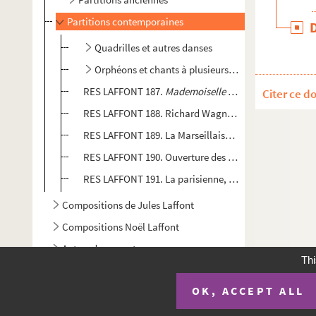
Partitions contemporaines
Quadrilles et autres danses
Orphéons et chants à plusieurs voix
RES LAFFONT 187.
Mademoiselle de Montpensier
, par
Citer ce d
RES LAFFONT 188. Richard Wagner.
Marche de Tannh
RES LAFFONT 189. La Marseillaise, marche
RES LAFFONT 190. Ouverture des 3 Capitaines
RES LAFFONT 191. La parisienne, P. Gambaro
Compositions de Jules Laffont
Compositions Noël Laffont
Autres documents
Thi
OK, ACCEPT ALL
Plan du si