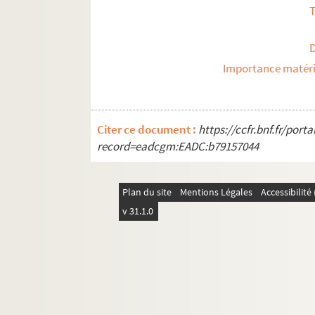
T
Importance matéri
Citer ce document :
https://ccfr.bnf.fr/por
record=eadcgm:EADC:b79157044
Plan du site
Mentions Légales
Accessibilit
v 31.1.0