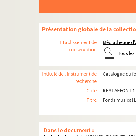
Présentation globale de la collecti
Etablissement de
Médiathèque d'a
conservation
Tous les
Intitulé de l'instrument de
Catalogue du fo
Collection de partitions
recherche
Cote
RES LAFFONT 1
Partitions anciennes
Titre
Fonds musical 
Oeuvres lyriques
Opéras
Mélanges d'opéras
Dans le document :
RES LAFFONT 46. Recueil d'extr