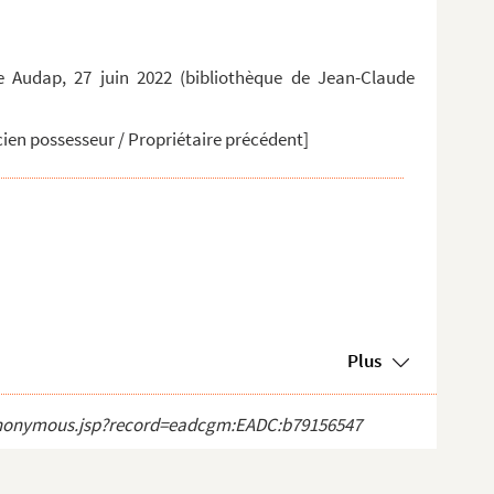
te Audap, 27 juin 2022 (bibliothèque de Jean-Claude
ien possesseur / Propriétaire précédent]
Plus
ct_anonymous.jsp?record=eadcgm:EADC:b79156547