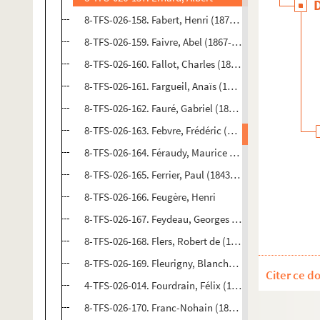
8-TFS-026-158. Fabert, Henri (1879-1941)
8-TFS-026-159. Faivre, Abel (1867-1945)
8-TFS-026-160. Fallot, Charles (1874-1939)
8-TFS-026-161. Fargueil, Anaïs (1819-1896)
8-TFS-026-162. Fauré, Gabriel (1845-1924)
8-TFS-026-163. Febvre, Frédéric (1833-1916)
8-TFS-026-164. Féraudy, Maurice de (1859-1932)
8-TFS-026-165. Ferrier, Paul (1843-1920)
8-TFS-026-166. Feugère, Henri
8-TFS-026-167. Feydeau, Georges (1862-1921)
8-TFS-026-168. Flers, Robert de (1872-1927)
8-TFS-026-169. Fleurigny, Blanche de
Citer ce d
4-TFS-026-014. Fourdrain, Félix (1880-1923)
8-TFS-026-170. Franc-Nohain (1873-1934)