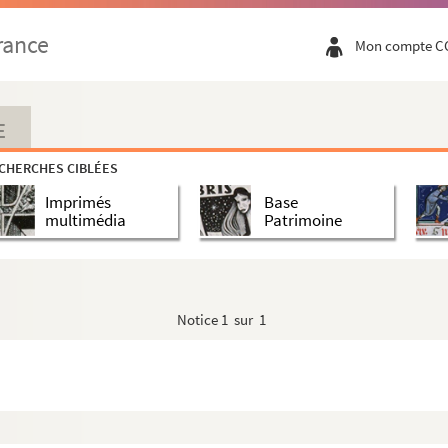
rance
Mon compte C
E
CHERCHES CIBLÉES
Imprimés
Base
multimédia
Patrimoine
Notice
1 sur 1