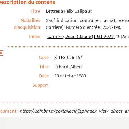
Description du contenu
Titre
Lettres à Félix Galipaux
Modalités
Sauf indication contraire : achat, ven
d’acquisition
Carrière). Numéro d'entrée : 2022-198.
Index
Carrière, Jean-Claude (1931-2021)
[Anc
Cote
8-TFS-026-157
Titre
Erhard, Albert
Date
13 octobre 1880
Support
ocument :
https://ccfr.bnf.fr/portailccfr/jsp/index_view_dire