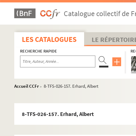
8-TFS-026-132. Desbuttes, A.
Catalogue collectif de F
8-TFS-026-133. Descaves, Lucien (1861-1949)
8-TFS-026-134. Desclauzas, Marie (1841-1912)
8-TFS-026-135. Desplanche, Alice
LES CATALOGUES
LE RÉPERTOIR
8-TFS-026-136. Desvallières, Maurice (1857-1926)
RECHERCHE RAPIDE
RE
8-TFS-026-137. Deval, Marguerite (1868-1955)
8-TFS-026-138. Devaux, Léo
8-TFS-026-139. Devoyod, Suzanne (1867-1954)
8-TFS-026-140. Dieudonné, Alphonse (1832-1922)
Accueil CCFr
8-TFS-026-157. Erhard, Albert
>
8-TFS-026-511. Docquois, Georges (1863-1927)
8-TFS-026-141. Domergue, Eugène (1859-1948)
8-TFS-026-142. Donnay, Maurice
8-TFS-026-157. Erhard, Albert
8-TFS-026-143. Dorchain, Auguste (1857-1930)
8-TFS-026-144. Dranem (1869-1935)