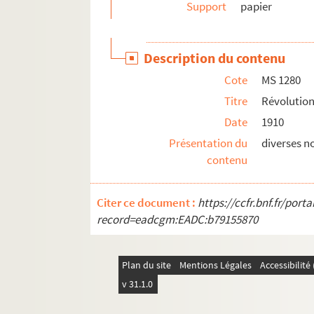
Support
papier
Description du contenu
Cote
MS 1280
Titre
Révolution
Date
1910
Présentation du
diverses n
contenu
Citer ce document :
https://ccfr.bnf.fr/por
record=eadcgm:EADC:b79155870
Plan du site
Mentions Légales
Accessibilit
v 31.1.0